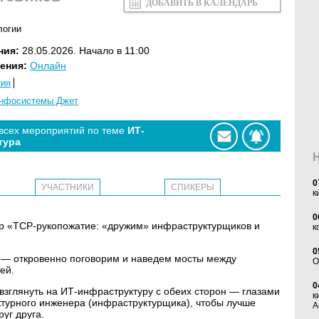
ДОБАВИТЬ В КАЛЕНДАРЬ
логии
ния:
28.05.2026. Начало в 11:00
ения:
Онлайн
тия
нфосистемы Джет
 всех мероприятий по теме
ИТ-
тура
0
УЧАСТНИКИ
СПИКЕРЫ
к
0
инар «TCP-рукопожатие: «дружим» инфраструктурщиков и
к
0
 — откровенно поговорим и наведем мосты между
O
ей.
0
взглянуть на ИТ-инфраструктуру с обеих сторон — глазами
к
ктурного инженера (инфраструктурщика), чтобы лучше
А
уг друга.