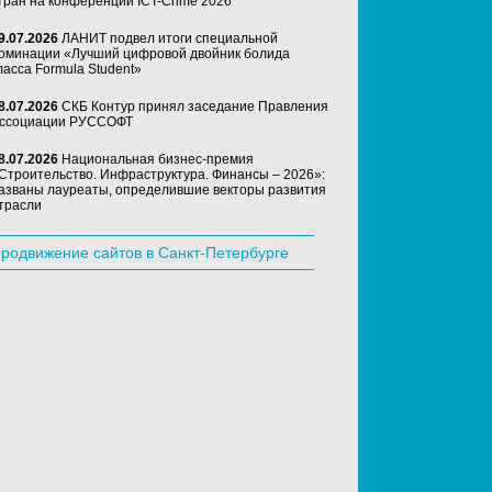
тран на конференции ICT-Crime 2026
9.07.2026
ЛАНИТ подвел итоги специальной
оминации «Лучший цифровой двойник болида
ласса Formula Student»
8.07.2026
СКБ Контур принял заседание Правления
ссоциации РУССОФТ
8.07.2026
Национальная бизнес-премия
Строительство. Инфраструктура. Финансы – 2026»:
азваны лауреаты, определившие векторы развития
трасли
родвижение сайтов в Санкт-Петербурге