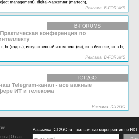
oject management),
digital-маркетинг (martech),
Реклама. B-FORUMS
B-FORUMS
 Практическая конференция по
интеллекту
г,
hr (кадры),
искусственный интеллект (ии),
ит в бизнесе,
ит в hr,
Реклама. B-FORUMS
ICT2GO
наш Telegram-канал - все важные
фере ИТ и телекома
Реклама. ICT2GO
тия
Рассылка ICT2GO.ru - все важные мероприятия по ИКТ
керы
|
О нас