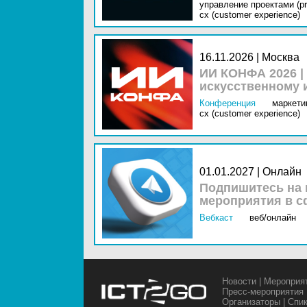
управление проектами (pr
cx (customer experience)
16.11.2026 | Москва
ИИ КОНФА 2026 |
искусственному 
Конференция
маркетин
cx (customer experience)
01.01.2027 | Онлайн
Подпишитесь на 
мероприятия в с
Вебкаст
веб/онлайн
Новости
|
Мероприя
Пресс-мероприятия
Организаторы
|
Спи