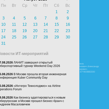
Пн
Вт
Ср
Чт
Пт
Сб
Вс
1
2
3
4
5
6
7
8
9
10
11
12
13
14
15
16
17
18
19
20
21
22
23
24
25
26
27
28
29
30
31
Новости ИТ-мероприятий
7.08.2026
ЛАНИТ завершил открытый
иберспортивный турнир Weekend Day 2026
6.08.2026
В Москве прошла вторая инженерная
онференция Kuber Community Day
5.08.2026
«Интегро Текнолоджиз» на Airline
perations Forum
4.08.2026
Как бизнесу адаптироваться к новым
иберугрозам: в Москве прошел бизнес-бранч с
ндреем Масаловичем