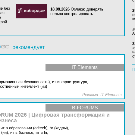
с
е без
18.08.2026
Облака: доверять
2
кая
нельзя контролировать
н
е
к
урой
2
А
2
рекомендует
«
н
о
IT Elements
П
ормационная безопасность),
ит-инфраструктура,
сственный интеллект (ии)
Реклама. IT Elements
B-FORUMS
RUM 2026 | Цифровая трансформация и
изнеса
ит в образовании (edtech),
hr (кадры),
(ии),
ит в бизнесе,
ит в hr,