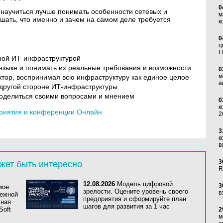
0
 научиться лучше понимать особенности сетевых и
м
шать, что именно и зачем на самом деле требуется
к
0
ц
F
ной ИТ-инфраструктурой
 языке и понимать их реальные требования и возможности
0
м
ктор, воспринимая всю инфраструктуру как единое целое
а
 другой стороне ИТ-инфраструктуры
 поделиться своими вопросами и мнением
0
к
риятия и конференции Онлайн
2
3
к
в
3
жет быть интересно
R
12.08.2026
Модель цифровой
3
мое
зрелости. Оцените уровень своего
в
дежной
предприятия и сформируйте план
сная
шагов для развития за 1 час
Soft
2
м