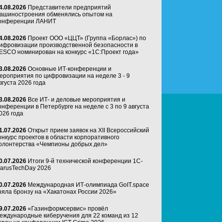
4.08.2026
Представители предприятий
ашиностроения обменялись опытом на
онференции ЛАНИТ
4.08.2026
Проект ООО «ЦЦТ» (Группа «Борлас») по
ифровизации производственной безопасности в
ESCO номинирован на конкурс «1С:Проект года»
3.08.2026
Основные ИТ-конференции и
ероприятия по цифровизации на неделе 3 - 9
вгуста 2026 года
3.08.2026
Все ИТ- и деловые мероприятия и
онференции в Петербурге на неделе с 3 по 9 августа
026 года
1.07.2026
Открыт прием заявок на XII Всероссийский
онкурс проектов в области корпоративного
олонтерства «Чемпионы добрых дел»
0.07.2026
Итоги 9-й технической конференции 1C-
arusTechDay 2026
0.07.2026
Международная ИТ-олимпиада GoIT.space
зяла бронзу на «Хакатонах России 2026»
9.07.2026
«Газинформсервис» провёл
еждународные киберучения для 22 команд из 12