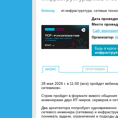
Вебинар
ит-инфраструктура
,
сетевые техно
Дата проведе
Место провед
Сайт мероприя
Организатор:
И
Будь в курсе
инфраструк
АНОНС
ПРОГРАММА
28 мая 2026 г. в 11:00 (мск) пройдет веб
сетевиков».
Стрим пройдет в формате живого общения
инженерами двух ИТ-миров: серверов и сет
Два архитектора попробуют одновременно 
сетевого инженера (сетевика) и инфрастру
понимать задачи, ограничения и подходы др