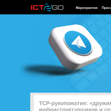
HTTP/1.0 200 OK Cache-Control: no-cache, private Date: Fri, 07 
Мероприятия
Прес
TCP-рукопожатие: «дружи
инфраструктурщиков и се