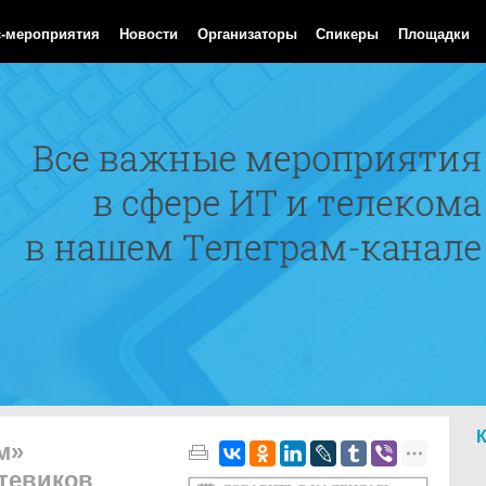
Aug 2026 14:25:59 GMT
с-мероприятия
Новости
Организаторы
Спикеры
Площадки
м»
тевиков