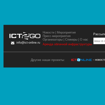
Новости
|
Мероприятия
Рассылк
Пресс-мероприятия
Организаторы
|
Спикеры
|
О нас
info@ict-online.ru
Аренда облачной инфраструктуры
Другие наши проекты:
- новос