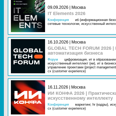
09.09.2026 | Москва
IT Elements 2026
Конференция
иб (информационная безо
сетевые технологии,
искусственный интелл
16.10.2026 | Москва
GLOBAL TECH FORUM 2026 |
автоматизация бизнеса
Форум
цифровизация,
ит в образовании 
искусственный интеллект (ии),
ит в бизнес
управление проектами (project management
cx (customer experience)
16.11.2026 | Москва
ИИ КОНФА 2026 | Практическ
искусственному интеллекту
Конференция
маркетинг,
hr (кадры),
иск
cx (customer experience)