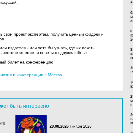
искуссий;
F
0
м
а
0
ь свой проект экспертам, получить ценный фидбек и
к
ов
2
ли издателя - или хотя бы узнать, где их искать.
3
 честное мнение и советы от дружелюбных
к
в
ный билет на конференцию.
3
R
ятия и конференции г. Москва
3
в
2
м
с
жет быть интересно
2
н
к
026
29.08.2026
ГикКон 2026