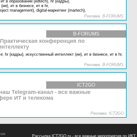
ит в образовании (edtech),
hr (кадры),
(ии),
ит в бизнесе,
ит в hr,
oject management),
digital-маркетинг (martech),
Реклама. B-FORUMS
B-FORUMS
 Практическая конференция по
интеллекту
г,
hr (кадры),
искусственный интеллект (ии),
ит в бизнесе,
ит в hr,
Реклама. B-FORUMS
ICT2GO
наш Telegram-канал - все важные
фере ИТ и телекома
Реклама. ICT2GO
тия
Рассылка ICT2GO.ru - все важные мероприятия по ИКТ