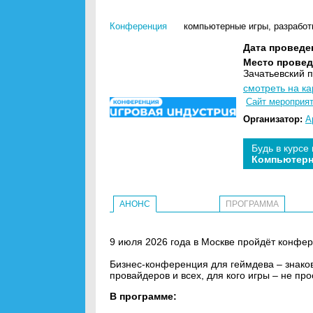
Конференция
компьютерные игры
,
разработ
Дата проведе
Место провед
Зачатьевский п
смотреть на ка
Сайт мероприя
Организатор:
A
Будь в курсе
Компьютерн
АНОНС
ПРОГРАММА
9 июля 2026 года в Москве пройдёт конфе
Бизнес-конференция для геймдева – знаков
провайдеров и всех, для кого игры – не про
В программе: