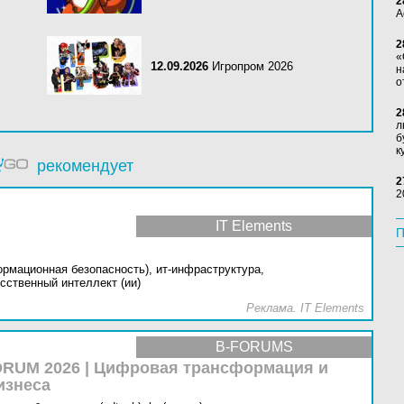
2
А
2
«
12.09.2026
Игропром 2026
н
о
2
л
б
к
рекомендует
2
2
IT Elements
П
ормационная безопасность),
ит-инфраструктура,
сственный интеллект (ии)
Реклама. IT Elements
B-FORUMS
RUM 2026 | Цифровая трансформация и
изнеса