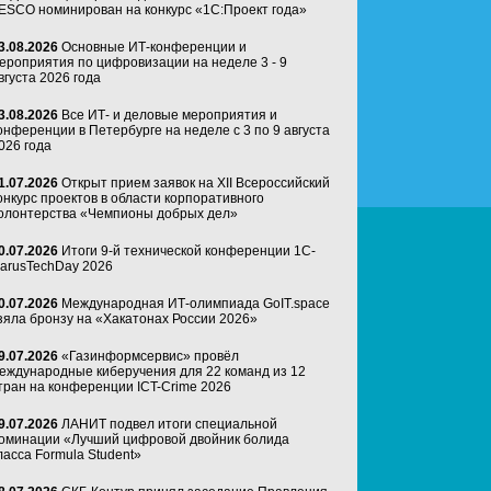
ESCO номинирован на конкурс «1С:Проект года»
3.08.2026
Основные ИТ-конференции и
ероприятия по цифровизации на неделе 3 - 9
вгуста 2026 года
3.08.2026
Все ИТ- и деловые мероприятия и
онференции в Петербурге на неделе с 3 по 9 августа
026 года
1.07.2026
Открыт прием заявок на XII Всероссийский
онкурс проектов в области корпоративного
олонтерства «Чемпионы добрых дел»
0.07.2026
Итоги 9-й технической конференции 1C-
arusTechDay 2026
0.07.2026
Международная ИТ-олимпиада GoIT.space
зяла бронзу на «Хакатонах России 2026»
9.07.2026
«Газинформсервис» провёл
еждународные киберучения для 22 команд из 12
тран на конференции ICT-Crime 2026
9.07.2026
ЛАНИТ подвел итоги специальной
оминации «Лучший цифровой двойник болида
ласса Formula Student»