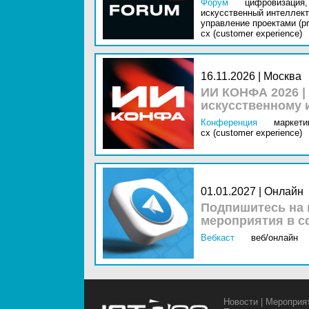
Форум
цифровизация,
искусственный интеллект 
управление проектами (pr
cx (customer experience)
16.11.2026 | Москва
ИИ КОНФА 2026 |
искусственному 
Конференция
маркетин
cx (customer experience)
01.01.2027 | Онлайн
Подпишитесь на 
мероприятия в с
Вебкаст
веб/онлайн
Новости
|
Мероприя