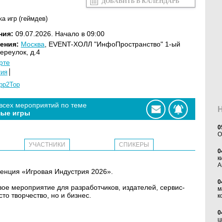
ДОБАВИТЬ В КАЛЕНДАРЬ
ка игр (геймдев)
ния:
09.07.2026. Начало в 09:00
ения:
Москва
, EVENT-ХОЛЛ "ИнфоПространство" 1-ый
ереулок, д.4
рте
тия
pp2Top
 всех мероприятий по теме
ые игры
0
O
УЧАСТНИКИ
СПИКЕРЫ
0
к
А
ренция «Игровая Индустрия 2026».
0
ое мероприятие для разработчиков, издателей, сервис-
м
сто творчество, но и бизнес.
к
0
ц