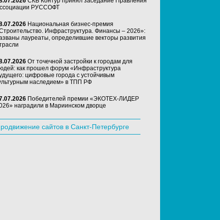
8.07.2026
СКБ Контур принял заседание Правления
ссоциации РУССОФТ
8.07.2026
Национальная бизнес-премия
Строительство. Инфраструктура. Финансы – 2026»:
азваны лауреаты, определившие векторы развития
трасли
8.07.2026
От точечной застройки к городам для
юдей: как прошел форум «Инфраструктура
удущего: цифровые города с устойчивым
ультурным наследием» в ТПП РФ
7.07.2026
Победителей премии «ЭКОТЕХ-ЛИДЕР
026» наградили в Мариинском дворце
родвижение сайтов в Санкт-Петербурге