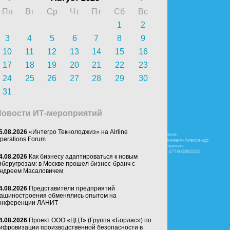
Пн
Вт
Ср
Чт
Пт
Сб
Вс
1
2
3
4
5
6
7
8
9
10
11
12
13
14
15
16
17
18
19
20
21
22
23
24
25
26
27
28
29
30
31
Новости ИТ-мероприятий
5.08.2026
«Интегро Текнолоджиз» на Airline
perations Forum
4.08.2026
Как бизнесу адаптироваться к новым
иберугрозам: в Москве прошел бизнес-бранч с
ндреем Масаловичем
4.08.2026
Представители предприятий
ашиностроения обменялись опытом на
онференции ЛАНИТ
4.08.2026
Проект ООО «ЦЦТ» (Группа «Борлас») по
ифровизации производственной безопасности в