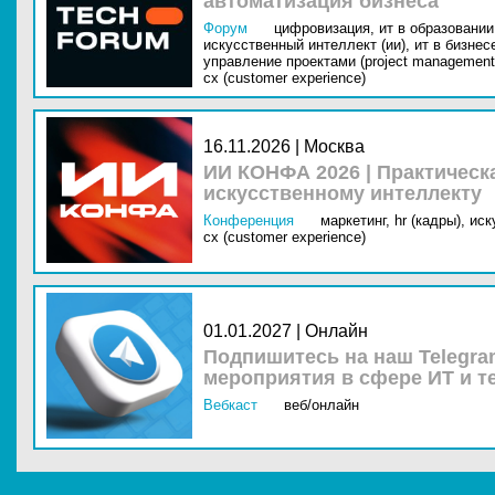
автоматизация бизнеса
Форум
цифровизация,
ит в образовании 
искусственный интеллект (ии),
ит в бизнес
управление проектами (project management
cx (customer experience)
16.11.2026 | Москва
ИИ КОНФА 2026 | Практическ
искусственному интеллекту
Конференция
маркетинг,
hr (кадры),
иск
cx (customer experience)
01.01.2027 | Онлайн
Подпишитесь на наш Telegra
мероприятия в сфере ИТ и т
Вебкаст
веб/онлайн