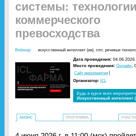
системы: технологи
коммерческого
превосходства
Вебинар
искусственный интеллект (ии)
,
crm
,
речевые технол
Дата проведения:
04.06.2026.
Место проведения:
Онлайн
,
Сайт мероприятия
Организатор:
ICL
Будь в курсе всех мероприят
Искусственный интеллект 
АНОНС
ПРОГРАММА
УЧАСТ
4 июня 2026 г. в 11:00 (мск) пройд