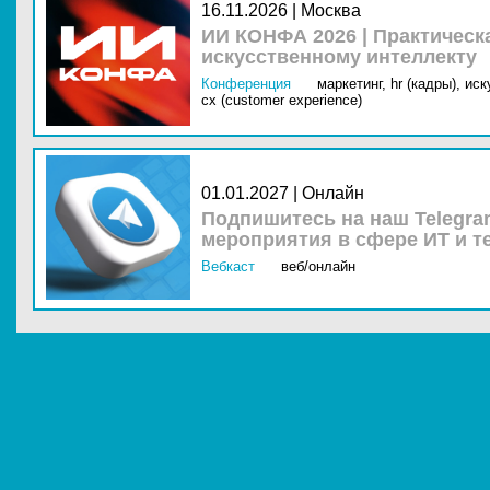
16.11.2026 | Москва
ИИ КОНФА 2026 | Практическ
искусственному интеллекту
Конференция
маркетинг,
hr (кадры),
иск
cx (customer experience)
01.01.2027 | Онлайн
Подпишитесь на наш Telegra
мероприятия в сфере ИТ и т
Вебкаст
веб/онлайн