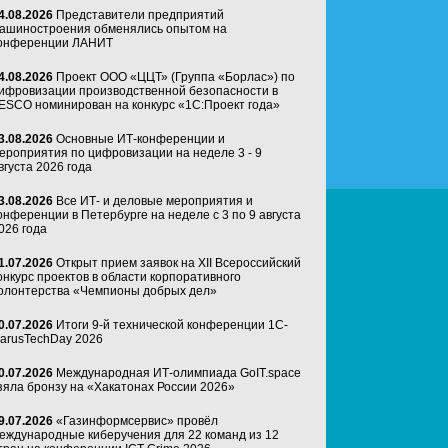
4.08.2026
Представители предприятий
ашиностроения обменялись опытом на
онференции ЛАНИТ
4.08.2026
Проект ООО «ЦЦТ» (Группа «Борлас») по
ифровизации производственной безопасности в
ESCO номинирован на конкурс «1С:Проект года»
3.08.2026
Основные ИТ-конференции и
ероприятия по цифровизации на неделе 3 - 9
вгуста 2026 года
3.08.2026
Все ИТ- и деловые мероприятия и
онференции в Петербурге на неделе с 3 по 9 августа
026 года
1.07.2026
Открыт прием заявок на XII Всероссийский
онкурс проектов в области корпоративного
олонтерства «Чемпионы добрых дел»
0.07.2026
Итоги 9-й технической конференции 1C-
arusTechDay 2026
0.07.2026
Международная ИТ-олимпиада GoIT.space
зяла бронзу на «Хакатонах России 2026»
9.07.2026
«Газинформсервис» провёл
еждународные киберучения для 22 команд из 12