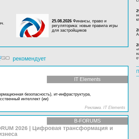
с
2
н
к
25.08.2026
Финансы, право и
нч.
регуляторика: новые правила игры
для застройщиков
2
А
2
«
н
рекомендует
о
П
IT Elements
ормационная безопасность),
ит-инфраструктура,
сственный интеллект (ии)
Реклама. IT Elements
B-FORUMS
RUM 2026 | Цифровая трансформация и
изнеса