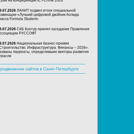
тран на конференции ICT-Crime 2026
9.07.2026
ЛАНИТ подвел итоги специальной
оминации «Лучший цифровой двойник болида
ласса Formula Student»
8.07.2026
СКБ Контур принял заседание Правления
ссоциации РУССОФТ
8.07.2026
Национальная бизнес-премия
Строительство. Инфраструктура. Финансы – 2026»:
азваны лауреаты, определившие векторы развития
трасли
родвижение сайтов в Санкт-Петербурге