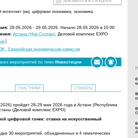
ДОБАВИТЬ В КАЛЕНДАРЬ
 интеллект (ии)
,
цифровая экономика
,
экономика
ния:
28.05.2026 - 29.05.2026. Начало 28.05.2026 в 10:00
ения:
Астана (Нур-Султан)
, Деловой комплекс EXPO
тия
ЭК - Евразийская экономическая комиссия
 всех мероприятий по теме
Инвестиции
0
к
УЧАСТНИКИ
СПИКЕРЫ
0
к
026) пройдет 28-29 мая 2026 года в Астане (Республика
0
Астаны (Деловой комплекс EXPO).
O
ой цифровой гонке: ставка на искусственный
0
к
А
ядка 30 мероприятий, объединенных в 4 тематических