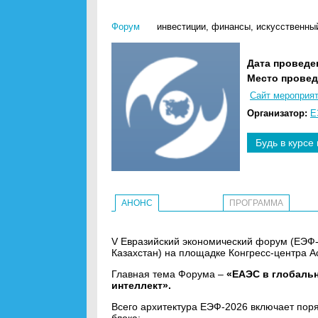
Форум
инвестиции
,
финансы
,
искусственный
Дата проведе
Место провед
Сайт мероприя
Организатор:
Е
Будь в курсе
АНОНС
ПРОГРАММА
V Евразийский экономический форум (ЕЭФ-2
Казахстан) на площадке Конгресс-центра 
Главная тема Форума –
«ЕАЭС в глобальн
интеллект».
Всего архитектура ЕЭФ-2026 включает пор