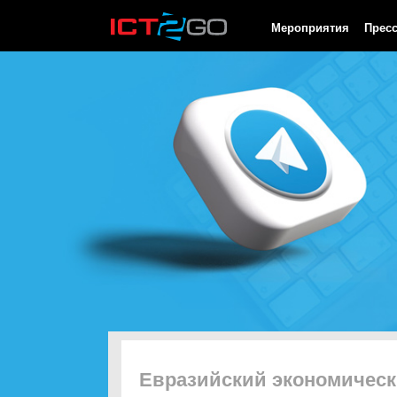
HTTP/1.0 200 OK Cache-Control: no-cache, private Date: Sat, 08 
Мероприятия
Прес
Евразийский экономическ