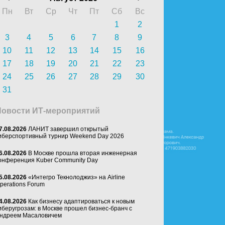
Пн
Вт
Ср
Чт
Пт
Сб
Вс
1
2
3
4
5
6
7
8
9
10
11
12
13
14
15
16
17
18
19
20
21
22
23
24
25
26
27
28
29
30
31
Новости ИТ-мероприятий
7.08.2026
ЛАНИТ завершил открытый
иберспортивный турнир Weekend Day 2026
6.08.2026
В Москве прошла вторая инженерная
онференция Kuber Community Day
5.08.2026
«Интегро Текнолоджиз» на Airline
perations Forum
4.08.2026
Как бизнесу адаптироваться к новым
иберугрозам: в Москве прошел бизнес-бранч с
ндреем Масаловичем