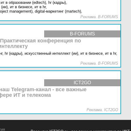
ит в образовании (edtech),
hr (кадры),
(ии),
ит в бизнесе,
ит в hr,
oject management),
digital-маркетинг (martech),
Реклама. B-FORUMS
B-FORUMS
 Практическая конференция по
интеллекту
г,
hr (кадры),
искусственный интеллект (ии),
ит в бизнесе,
ит в hr,
Реклама. B-FORUMS
ICT2GO
наш Telegram-канал - все важные
фере ИТ и телекома
Реклама. ICT2GO
тия