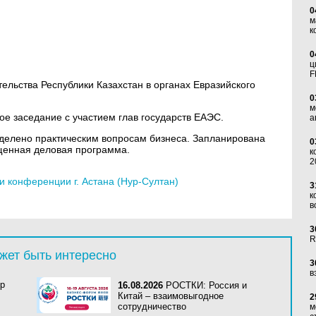
0
м
;
к
0
ц
F
ельства Республики Казахстан в органах Евразийского
0
м
е заседание с участием глав государств ЕАЭС.
а
делено практическим вопросам бизнеса. Запланирована
0
щенная деловая программа.
к
2
 конференции г. Астана (Нур-Султан)
3
к
в
3
R
жет быть интересно
3
в
mp
16.08.2026
РОСТКИ: Россия и
Китай – взаимовыгодное
2
сотрудничество
м