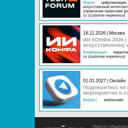
Форум
цифровизация,
искусственный интеллект 
управление проектами (pr
cx (customer experience)
16.11.2026 | Москва
ИИ КОНФА 2026 |
искусственному 
Конференция
маркетин
cx (customer experience)
01.01.2027 | Онлайн
Подпишитесь на 
мероприятия в с
Вебкаст
веб/онлайн
Новости
|
Мероприя