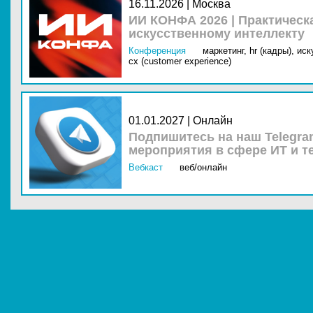
16.11.2026 | Москва
ИИ КОНФА 2026 | Практическ
искусственному интеллекту
Конференция
маркетинг,
hr (кадры),
иск
cx (customer experience)
01.01.2027 | Онлайн
Подпишитесь на наш Telegra
мероприятия в сфере ИТ и т
Вебкаст
веб/онлайн