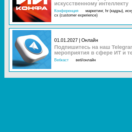
искусственному интеллекту
Конференция
маркетинг,
hr (кадры),
иск
cx (customer experience)
01.01.2027 | Онлайн
Подпишитесь на наш Telegra
мероприятия в сфере ИТ и т
Вебкаст
веб/онлайн