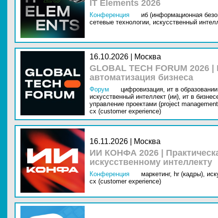
IT Elements 2026
Конференция
иб (информационная безо
сетевые технологии,
искусственный интелл
16.10.2026 | Москва
GLOBAL TECH FORUM 2026 |
автоматизация бизнеса
Форум
цифровизация,
ит в образовании 
искусственный интеллект (ии),
ит в бизнес
управление проектами (project management
cx (customer experience)
16.11.2026 | Москва
ИИ КОНФА 2026 | Практическ
искусственному интеллекту
Конференция
маркетинг,
hr (кадры),
иск
cx (customer experience)