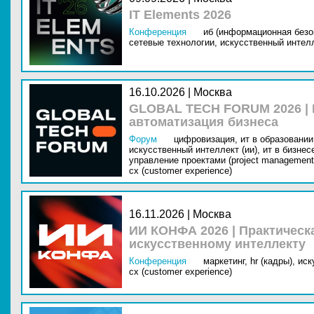
IT Elements 2026
Конференция
иб (информационная безо
сетевые технологии,
искусственный интелл
16.10.2026 | Москва
GLOBAL TECH FORUM 2026 |
автоматизация бизнеса
Форум
цифровизация,
ит в образовании 
искусственный интеллект (ии),
ит в бизнес
управление проектами (project management
cx (customer experience)
16.11.2026 | Москва
ИИ КОНФА 2026 | Практическ
искусственному интеллекту
Конференция
маркетинг,
hr (кадры),
иск
cx (customer experience)