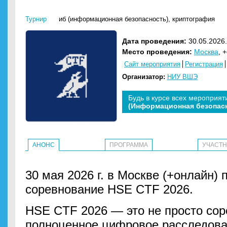
Турнир
иб (информационная безопасность)
,
криптография
Дата проведения:
30.05.2026.
Место проведения:
Москва
, 
Сайт мероприятия
Регистрация
Организатор:
НИУ ВШЭ
Будь в курсе всех мероприят
(Информационная безопас
АНОНС
ПРОГРАММА
УЧАСТ
30 мая 2026 г. в Москве (+онлайн) 
соревнование HSE CTF 2026.
HSE CTF 2026
— это не просто со
полноценное цифровое расследован