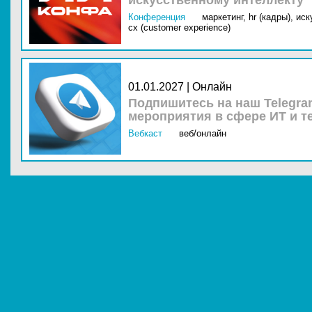
искусственному интеллекту
Конференция
маркетинг,
hr (кадры),
иск
cx (customer experience)
01.01.2027 | Онлайн
Подпишитесь на наш Telegra
мероприятия в сфере ИТ и т
Вебкаст
веб/онлайн