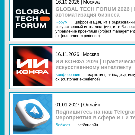
16.10.2026 | Москва
GLOBAL TECH FORUM 2026 |
автоматизация бизнеса
Форум
цифровизация,
ит в образовании 
искусственный интеллект (ии),
ит в бизнес
управление проектами (project management
cx (customer experience)
16.11.2026 | Москва
ИИ КОНФА 2026 | Практическ
искусственному интеллекту
Конференция
маркетинг,
hr (кадры),
иск
cx (customer experience)
01.01.2027 | Онлайн
Подпишитесь на наш Telegra
мероприятия в сфере ИТ и т
Вебкаст
веб/онлайн