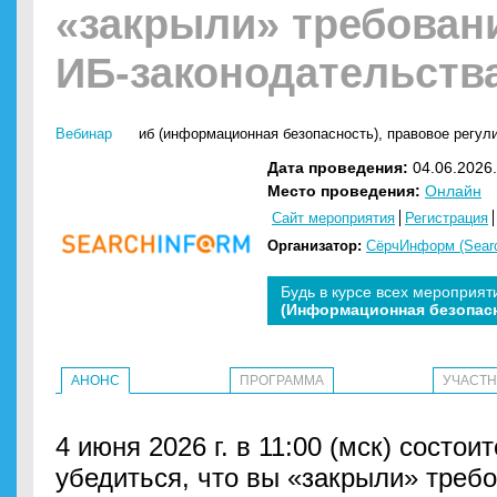
«закрыли» требован
ИБ-законодательств
Вебинар
иб (информационная безопасность)
,
правовое регул
Дата проведения:
04.06.2026.
Место проведения:
Онлайн
Сайт мероприятия
Регистрация
Организатор:
СёрчИнформ (Searc
Будь в курсе всех мероприят
(Информационная безопас
АНОНС
ПРОГРАММА
УЧАСТ
4 июня 2026 г. в 11:00 (мск) состои
убедиться, что вы «закрыли» треб