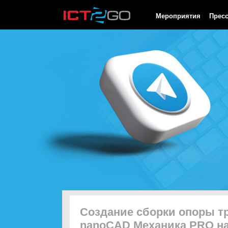
HTTP/1.0 200 OK Cache-Control: no-cache, private Date: Sat, 08 
Мероприятия
Прес
Создание сборки опоры т
nanoCAD Механика PRO н