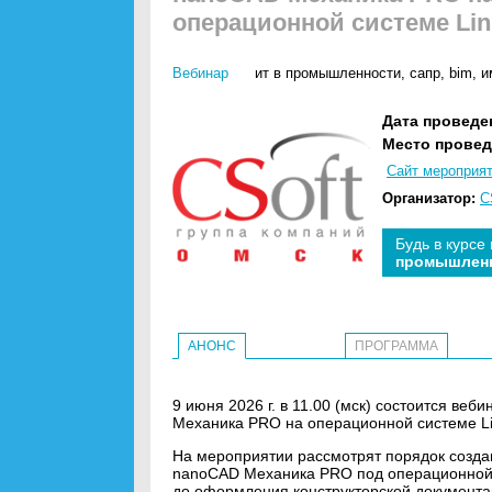
операционной системе Lin
Вебинар
ит в промышленности
,
сапр
,
bim
,
и
Дата проведе
Место провед
Сайт мероприя
Организатор:
C
Будь в курсе
промышлен
АНОНС
ПРОГРАММА
9 июня 2026 г. в 11.00 (мск) состоится ве
Механика PRO на операционной системе L
На мероприятии рассмотрят порядок созда
nanoCAD Механика PRO под операционной с
до оформления конструкторской документа