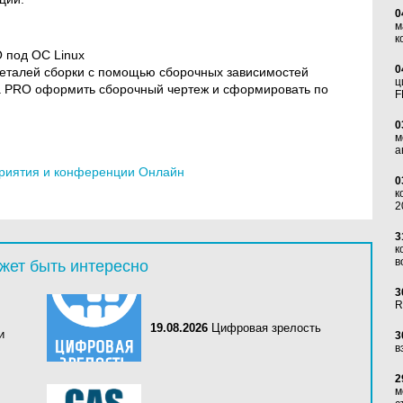
0
м
к
 под ОС Linux
0
деталей сборки с помощью сборочных зависимостей
ц
 PRO оформить сборочный чертеж и сформировать по
F
0
м
а
риятия и конференции Онлайн
0
к
2
3
к
в
жет быть интересно
3
R
19.08.2026
Цифровая зрелость
и
3
в
2
м