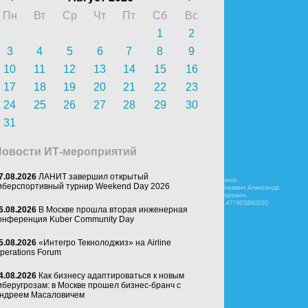
Пн
Вт
Ср
Чт
Пт
Сб
Вс
1
2
3
4
5
6
7
8
9
10
11
12
13
14
15
16
17
18
19
20
21
22
23
24
25
26
27
28
29
30
31
Новости ИТ-мероприятий
7.08.2026
ЛАНИТ завершил открытый
иберспортивный турнир Weekend Day 2026
6.08.2026
В Москве прошла вторая инженерная
онференция Kuber Community Day
5.08.2026
«Интегро Текнолоджиз» на Airline
perations Forum
4.08.2026
Как бизнесу адаптироваться к новым
иберугрозам: в Москве прошел бизнес-бранч с
ндреем Масаловичем