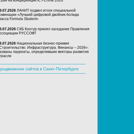
тран на конференции ICT-Crime 2026
9.07.2026
ЛАНИТ подвел итоги специальной
оминации «Лучший цифровой двойник болида
ласса Formula Student»
8.07.2026
СКБ Контур принял заседание Правления
ссоциации РУССОФТ
8.07.2026
Национальная бизнес-премия
Строительство. Инфраструктура. Финансы – 2026»:
азваны лауреаты, определившие векторы развития
трасли
родвижение сайтов в Санкт-Петербурге