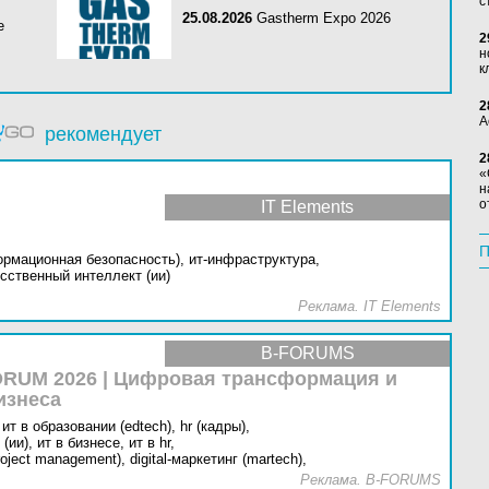
с
25.08.2026
Gastherm Expo 2026
е
2
н
к
2
А
рекомендует
2
«
н
о
IT Elements
П
ормационная безопасность),
ит-инфраструктура,
сственный интеллект (ии)
Реклама. IT Elements
B-FORUMS
RUM 2026 | Цифровая трансформация и
изнеса
ит в образовании (edtech),
hr (кадры),
(ии),
ит в бизнесе,
ит в hr,
oject management),
digital-маркетинг (martech),
Реклама. B-FORUMS