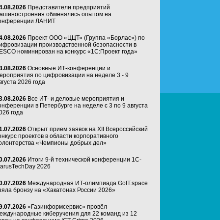
4.08.2026
Представители предприятий
ашиностроения обменялись опытом на
онференции ЛАНИТ
4.08.2026
Проект ООО «ЦЦТ» (Группа «Борлас») по
ифровизации производственной безопасности в
ESCO номинирован на конкурс «1С:Проект года»
3.08.2026
Основные ИТ-конференции и
ероприятия по цифровизации на неделе 3 - 9
вгуста 2026 года
3.08.2026
Все ИТ- и деловые мероприятия и
онференции в Петербурге на неделе с 3 по 9 августа
026 года
1.07.2026
Открыт прием заявок на XII Всероссийский
онкурс проектов в области корпоративного
олонтерства «Чемпионы добрых дел»
0.07.2026
Итоги 9-й технической конференции 1C-
arusTechDay 2026
0.07.2026
Международная ИТ-олимпиада GoIT.space
зяла бронзу на «Хакатонах России 2026»
9.07.2026
«Газинформсервис» провёл
еждународные киберучения для 22 команд из 12