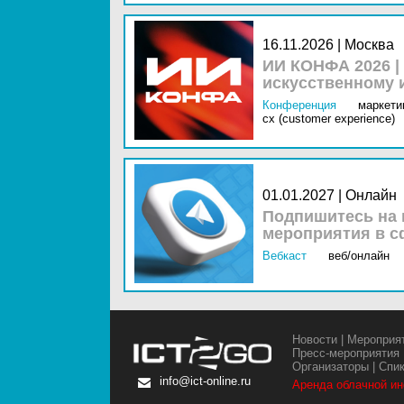
16.11.2026 | Москва
ИИ КОНФА 2026 |
искусственному 
Конференция
маркетин
cx (customer experience)
01.01.2027 | Онлайн
Подпишитесь на 
мероприятия в с
Вебкаст
веб/онлайн
Новости
|
Мероприя
Пресс-мероприятия
Организаторы
|
Спи
info@ict-online.ru
Аренда облачной и