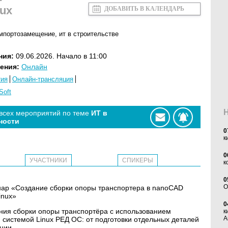
ux
ДОБАВИТЬ В КАЛЕНДАРЬ
мпортозамещение
,
ит в строительстве
ния:
09.06.2026. Начало в 11:00
ения:
Онлайн
тия
Онлайн-трансляция
Soft
 всех мероприятий по теме
ИТ в
ности
0
к
0
УЧАСТНИКИ
СПИКЕРЫ
к
0
O
бинар «Создание сборки опоры транспортера в nanoCAD
inux»
0
ния сборки опоры транспортёра с использованием
к
А
истемой Linux РЕД ОС: от подготовки отдельных деталей
ции.