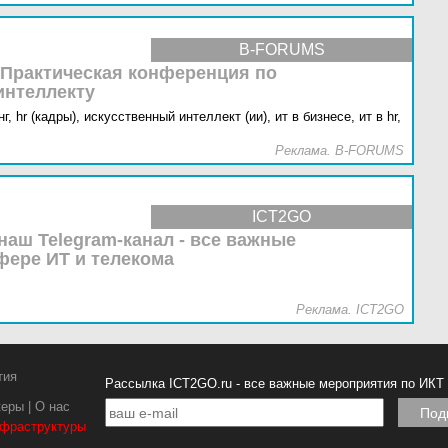
B-FORUMS
 Практическая конференция по
интеллекту
г,
hr (кадры),
искусственный интеллект (ии),
ит в бизнесе,
ит в hr,
Реклама. B-FORUMS
ICT2GO
наш Telegram-канал - все важные
фере ИТ и телекома
Реклама. ICT2GO
тия
Рассылка ICT2GO.ru - все важные мероприятия по ИКТ
керы
|
О нас
нфраструктуры