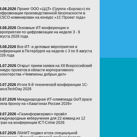
4.08.2026
Проект ООО «ЦЦТ» (Группа «Борлас») по
ифровизации производственной безопасности в
ESCO номинирован на конкурс «1С:Проект года»
3.08.2026
Основные ИТ-конференции и
ероприятия по цифровизации на неделе 3 - 9
вгуста 2026 года
3.08.2026
Все ИТ- и деловые мероприятия и
онференции в Петербурге на неделе с 3 по 9 августа
026 года
1.07.2026
Открыт прием заявок на XII Всероссийский
онкурс проектов в области корпоративного
олонтерства «Чемпионы добрых дел»
0.07.2026
Итоги 9-й технической конференции 1C-
arusTechDay 2026
0.07.2026
Международная ИТ-олимпиада GoIT.space
зяла бронзу на «Хакатонах России 2026»
9.07.2026
«Газинформсервис» провёл
еждународные киберучения для 22 команд из 12
тран на конференции ICT-Crime 2026
9.07.2026
ЛАНИТ подвел итоги специальной