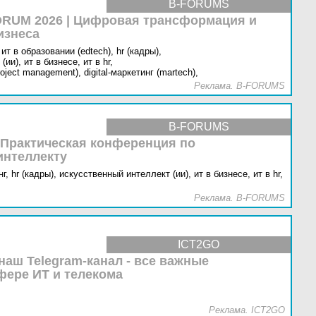
B-FORUMS
RUM 2026 | Цифровая трансформация и
изнеса
ит в образовании (edtech),
hr (кадры),
(ии),
ит в бизнесе,
ит в hr,
oject management),
digital-маркетинг (martech),
Реклама. B-FORUMS
B-FORUMS
 Практическая конференция по
интеллекту
г,
hr (кадры),
искусственный интеллект (ии),
ит в бизнесе,
ит в hr,
Реклама. B-FORUMS
ICT2GO
наш Telegram-канал - все важные
фере ИТ и телекома
Реклама. ICT2GO