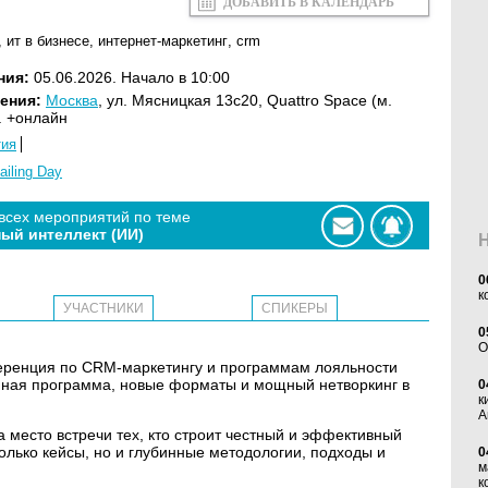
ДОБАВИТЬ В КАЛЕНДАРЬ
,
ит в бизнесе
,
интернет-маркетинг
,
crm
ния:
05.06.2026. Начало в 10:00
ения:
Москва
, ул. Мясницкая 13с20, Quattro Space (м.
. +онлайн
тия
ailing Day
 всех мероприятий по теме
ый интеллект (ИИ)
0
к
УЧАСТНИКИ
СПИКЕРЫ
0
O
ференция по CRM-маркетингу и программам лояльности
енная программа, новые форматы и мощный нетворкинг в
0
к
А
а место встречи тех, кто строит честный и эффективный
олько кейсы, но и глубинные методологии, подходы и
0
м
к