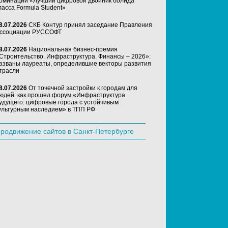
оминации «Лучший цифровой двойник болида
ласса Formula Student»
8.07.2026
СКБ Контур принял заседание Правления
ссоциации РУССОФТ
8.07.2026
Национальная бизнес-премия
Строительство. Инфраструктура. Финансы – 2026»:
азваны лауреаты, определившие векторы развития
трасли
8.07.2026
От точечной застройки к городам для
юдей: как прошел форум «Инфраструктура
удущего: цифровые города с устойчивым
ультурным наследием» в ТПП РФ
родвижение сайтов в Санкт-Петербурге