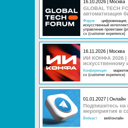
16.10.2026 | Москва
GLOBAL TECH FO
автоматизация б
Форум
цифровизация,
искусственный интеллект 
управление проектами (pr
cx (customer experience)
16.11.2026 | Москва
ИИ КОНФА 2026 |
искусственному 
Конференция
маркетин
cx (customer experience)
01.01.2027 | Онлайн
Подпишитесь на 
мероприятия в с
Вебкаст
веб/онлайн