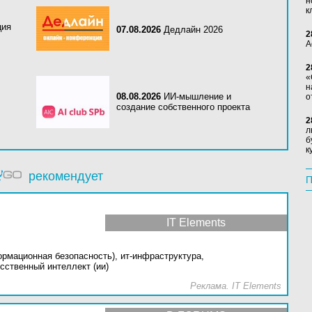
н
к
ция
07.08.2026
Дедлайн 2026
2
А
2
«
н
08.08.2026
ИИ-мышление и
о
создание собственного проекта
2
л
б
к
рекомендует
П
IT Elements
ормационная безопасность),
ит-инфраструктура,
сственный интеллект (ии)
Реклама. IT Elements