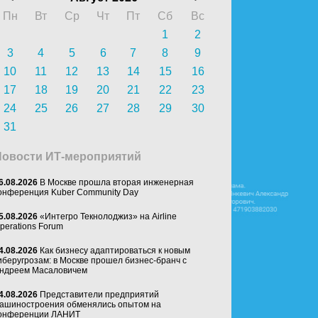
Пн
Вт
Ср
Чт
Пт
Сб
Вс
1
2
3
4
5
6
7
8
9
10
11
12
13
14
15
16
17
18
19
20
21
22
23
24
25
26
27
28
29
30
31
Новости ИТ-мероприятий
6.08.2026
В Москве прошла вторая инженерная
онференция Kuber Community Day
5.08.2026
«Интегро Текнолоджиз» на Airline
perations Forum
4.08.2026
Как бизнесу адаптироваться к новым
иберугрозам: в Москве прошел бизнес-бранч с
ндреем Масаловичем
4.08.2026
Представители предприятий
ашиностроения обменялись опытом на
онференции ЛАНИТ