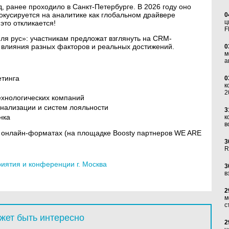
, ранее проходило в Санкт-Петербурге. В 2026 году оно
окусируется на аналитике как глобальном драйвере
0
ц
это откликается!
F
ля рус»: участникам предложат взглянуть на CRM-
и, влияния разных факторов и реальных достижений.
0
м
а
етинга
0
к
2
технологических компаний
онализации и систем лояльности
3
нка
к
в
 онлайн-форматах (на площадке Boosty партнеров WE ARE
3
R
ятия и конференции г. Москва
3
в
2
м
с
жет быть интересно
2