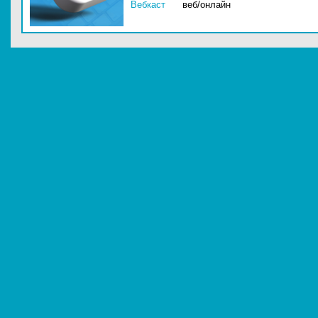
Вебкаст
веб/онлайн