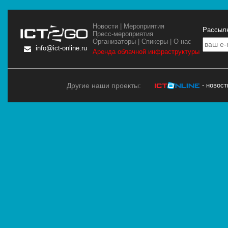
Новости
|
Мероприятия
Рассылк
Пресс-мероприятия
Организаторы
|
Спикеры
|
О нас
info@ict-online.ru
Аренда облачной инфраструктуры
Другие наши проекты:
- новос