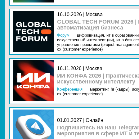
16.10.2026 | Москва
GLOBAL TECH FORUM 2026 |
автоматизация бизнеса
Форум
цифровизация,
ит в образовании 
искусственный интеллект (ии),
ит в бизнес
управление проектами (project management
cx (customer experience)
16.11.2026 | Москва
ИИ КОНФА 2026 | Практическ
искусственному интеллекту
Конференция
маркетинг,
hr (кадры),
иск
cx (customer experience)
01.01.2027 | Онлайн
Подпишитесь на наш Telegra
мероприятия в сфере ИТ и т