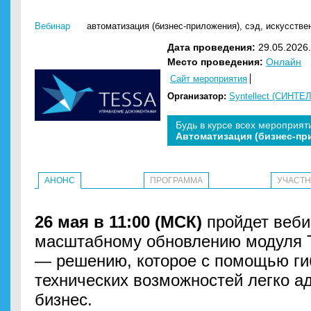
Вебинар
автоматизация (бизнес-приложения)
,
сэд
,
искусстве
Дата проведения:
29.05.2026.
Место проведения:
Онлайн
Сайт мероприятия
Организатор:
Syntellect (СИНТЕ
Будь в курсе всех мероприят
Автоматизация (бизнес-пр
АНОНС
ПРОГРАММА
УЧАСТ
26 мая в 11:00 (МСК)
пройдет веби
масштабному обновлению модуля 
— решению, которое с помощью гиб
технических возможностей легко а
бизнес.