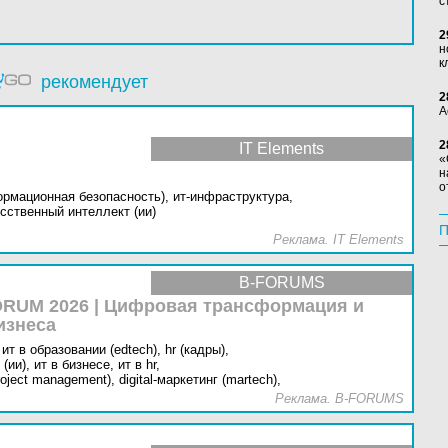
с
2
н
к
рекомендует
2
А
2
IT Elements
«
н
о
ормационная безопасность),
ит-инфраструктура,
сственный интеллект (ии)
П
Реклама. IT Elements
B-FORUMS
RUM 2026 | Цифровая трансформация и
изнеса
ит в образовании (edtech),
hr (кадры),
(ии),
ит в бизнесе,
ит в hr,
oject management),
digital-маркетинг (martech),
Реклама. B-FORUMS