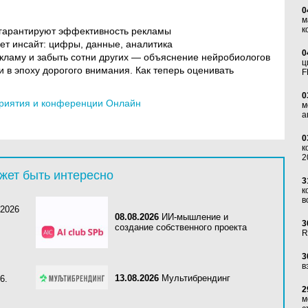
0
м
к
 гарантируют эффективность рекламы
яет инсайт: цифры, данные, аналитика
0
екламу и забыть сотни других — объяснение нейробиологов
ц
и в эпоху дорогого внимания. Как теперь оценивать
F
0
риятия и конференции Онлайн
м
а
0
к
2
жет быть интересно
3
к
в
 2026
08.08.2026
ИИ-мышление и
3
создание собственного проекта
R
3
в
13.08.2026
Мультибрендинг
6.
2
м