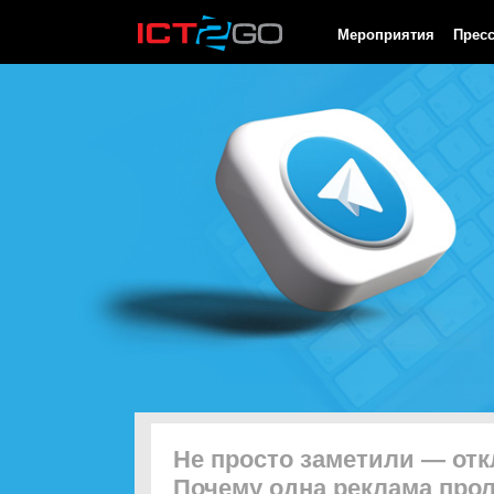
HTTP/1.0 200 OK Cache-Control: no-cache, private Date: Sat, 08 
Мероприятия
Прес
Не просто заметили — отк
Почему одна реклама прол