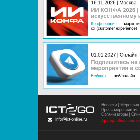
16.11.2026 | Москва
ИИ КОНФА 2026 |
искусственному 
Конференция
маркетин
cx (customer experience)
01.01.2027 | Онлайн
Подпишитесь на 
мероприятия в с
Вебкаст
веб/онлайн
Новости
|
Мероприя
Пресс-мероприятия
Организаторы
|
Спи
info@ict-online.ru
Аренда облачной и