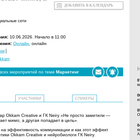
ДОБАВИТЬ В КАЛЕНДАРЬ
циальные сети
ния:
10.06.2026. Начало в 11:00
ения:
Онлайн
, онлайн
тия
kkam
 всех мероприятий по теме
Маркетинг
0
к
0
УЧАСТНИКИ
СПИКЕРЫ
к
0
O
нар Okkam Creative и ГК Neiry «Не просто заметили —
ает мимо, а другая попадает в цель».
0
 на эффективность коммуникации и как этот эффект
к
А
ики Okkam Creative и нейробиологи ГК Neiry.