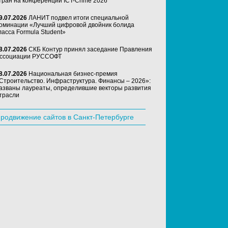
тран на конференции ICT-Crime 2026
9.07.2026
ЛАНИТ подвел итоги специальной
оминации «Лучший цифровой двойник болида
ласса Formula Student»
8.07.2026
СКБ Контур принял заседание Правления
ссоциации РУССОФТ
8.07.2026
Национальная бизнес-премия
Строительство. Инфраструктура. Финансы – 2026»:
азваны лауреаты, определившие векторы развития
трасли
родвижение сайтов в Санкт-Петербурге