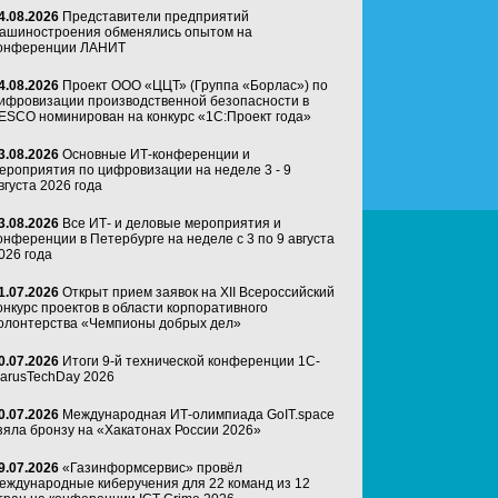
4.08.2026
Представители предприятий
ашиностроения обменялись опытом на
онференции ЛАНИТ
4.08.2026
Проект ООО «ЦЦТ» (Группа «Борлас») по
ифровизации производственной безопасности в
ESCO номинирован на конкурс «1С:Проект года»
3.08.2026
Основные ИТ-конференции и
ероприятия по цифровизации на неделе 3 - 9
вгуста 2026 года
3.08.2026
Все ИТ- и деловые мероприятия и
онференции в Петербурге на неделе с 3 по 9 августа
026 года
1.07.2026
Открыт прием заявок на XII Всероссийский
онкурс проектов в области корпоративного
олонтерства «Чемпионы добрых дел»
0.07.2026
Итоги 9-й технической конференции 1C-
arusTechDay 2026
0.07.2026
Международная ИТ-олимпиада GoIT.space
зяла бронзу на «Хакатонах России 2026»
9.07.2026
«Газинформсервис» провёл
еждународные киберучения для 22 команд из 12