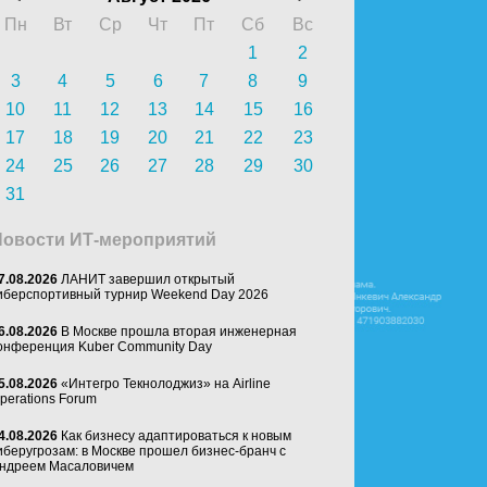
Пн
Вт
Ср
Чт
Пт
Сб
Вс
1
2
3
4
5
6
7
8
9
10
11
12
13
14
15
16
17
18
19
20
21
22
23
24
25
26
27
28
29
30
31
Новости ИТ-мероприятий
7.08.2026
ЛАНИТ завершил открытый
иберспортивный турнир Weekend Day 2026
6.08.2026
В Москве прошла вторая инженерная
онференция Kuber Community Day
5.08.2026
«Интегро Текнолоджиз» на Airline
perations Forum
4.08.2026
Как бизнесу адаптироваться к новым
иберугрозам: в Москве прошел бизнес-бранч с
ндреем Масаловичем