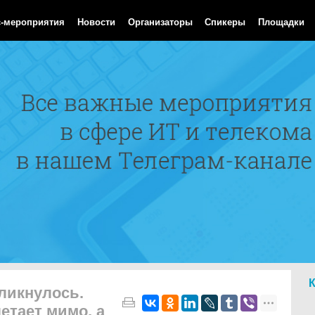
Aug 2026 03:18:52 GMT
с-мероприятия
Новости
Организаторы
Спикеры
Площадки
ликнулось.
етает мимо, а