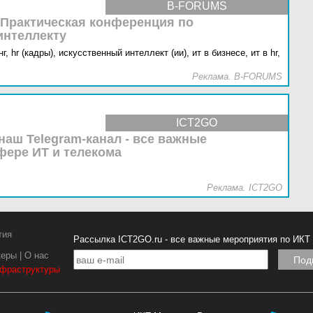
B-FORUMS
 Практическая конференция по
интеллекту
г,
hr (кадры),
искусственный интеллект (ии),
ит в бизнесе,
ит в hr,
Реклама. B-FORUMS
ICT2GO
наш Telegram-канал - все важные
фере ИТ и телекома
Реклама. ICT2GO
тия
Рассылка ICT2GO.ru - все важные мероприятия по ИКТ
керы
|
О нас
нфраструктуры