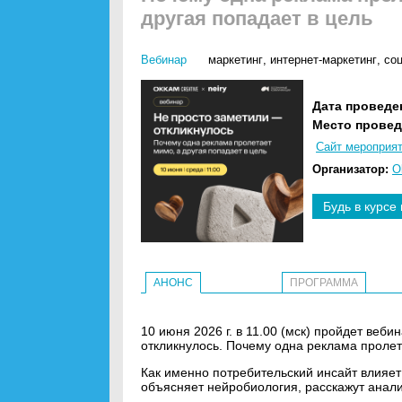
другая попадает в цель
Вебинар
маркетинг
,
интернет-маркетинг
,
со
Дата проведе
Место провед
Сайт мероприя
Организатор:
O
Будь в курсе
АНОНС
ПРОГРАММА
10 июня 2026 г. в 11.00 (мск) пройдет веби
откликнулось. Почему одна реклама пролет
Как именно потребительский инсайт влияет
объясняет нейробиология, расскажут аналит