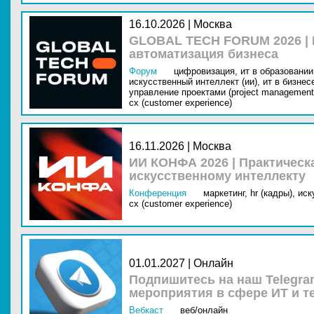
16.10.2026 | Москва
GLOBAL TECH FORUM 2026 |
автоматизация бизнеса
Форум
цифровизация,
ит в образовании 
искусственный интеллект (ии),
ит в бизнес
управление проектами (project management
cx (customer experience)
16.11.2026 | Москва
ИИ КОНФА 2026 | Практическ
искусственному интеллекту
Конференция
маркетинг,
hr (кадры),
иск
cx (customer experience)
01.01.2027 | Онлайн
Подпишитесь на наш Telegra
мероприятия в сфере ИТ и т
Вебкаст
веб/онлайн