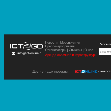
Новости
|
Мероприятия
Рассылк
Пресс-мероприятия
Организаторы
|
Спикеры
|
О нас
info@ict-online.ru
Аренда облачной инфраструктуры
Другие наши проекты:
- новос