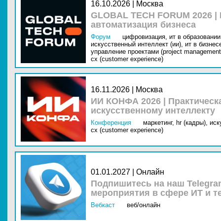
16.10.2026 | Москва
GLOBAL TECH FORUM 2026 |
автоматизация бизнеса
Форум
цифровизация,
ит в образовании 
искусственный интеллект (ии),
ит в бизнес
управление проектами (project management
cx (customer experience)
16.11.2026 | Москва
ИИ КОНФА 2026 | Практическ
искусственному интеллекту
Конференция
маркетинг,
hr (кадры),
иск
cx (customer experience)
01.01.2027 | Онлайн
Подпишитесь на наш Telegra
мероприятия в сфере ИТ и т
Вебкаст
веб/онлайн