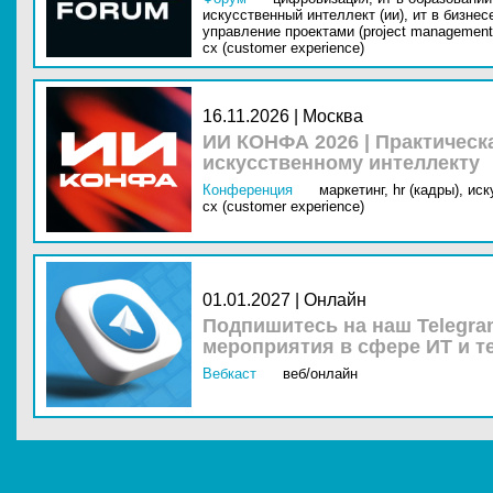
искусственный интеллект (ии),
ит в бизнес
управление проектами (project management
cx (customer experience)
16.11.2026 | Москва
ИИ КОНФА 2026 | Практическ
искусственному интеллекту
Конференция
маркетинг,
hr (кадры),
иск
cx (customer experience)
01.01.2027 | Онлайн
Подпишитесь на наш Telegra
мероприятия в сфере ИТ и т
Вебкаст
веб/онлайн