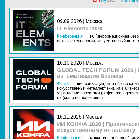
рекоме
09.09.2026 | Москва
IT Elements 2026
Конференция
иб (информационная безо
сетевые технологии,
искусственный интелл
16.10.2026 | Москва
GLOBAL TECH FORUM 2026 |
автоматизация бизнеса
Форум
цифровизация,
ит в образовании 
искусственный интеллект (ии),
ит в бизнес
управление проектами (project management
cx (customer experience)
16.11.2026 | Москва
ИИ КОНФА 2026 | Практическ
искусственному интеллекту
Конференция
маркетинг,
hr (кадры),
иск