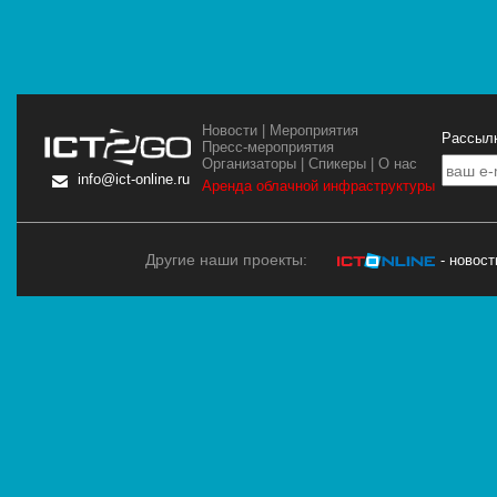
Новости
|
Мероприятия
Рассылк
Пресс-мероприятия
Организаторы
|
Спикеры
|
О нас
info@ict-online.ru
Аренда облачной инфраструктуры
Другие наши проекты:
- новос