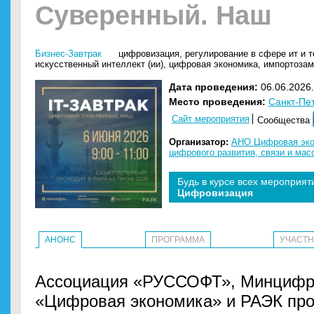
Суверенный. Наш
Бизнес-Завтрак
цифровизация
,
регулирование в сфере ит и 
искусственный интеллект (ии)
,
цифровая экономика
,
импортоза
Дата проведения:
06.06.2026.
Место проведения:
Санкт-Пе
Сайт мероприятия
Сообщества
Организатор:
АНО Цифровая эко
цифрового развития, связи и ма
Будь в курсе всех мероприят
Цифровизация
АНОНС
ПРОГРАММА
УЧАСТ
Ассоциация «РУССОФТ», Минцифр
«Цифровая экономика» и РАЭК про