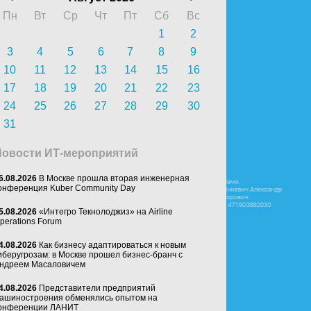
Пн
Вт
Ср
Чт
Пт
Сб
Вс
1
2
3
4
5
6
7
8
9
10
11
12
13
14
15
16
17
18
19
20
21
22
23
24
25
26
27
28
29
30
31
Новости ИТ-мероприятий
6.08.2026
В Москве прошла вторая инженерная
онференция Kuber Community Day
5.08.2026
«Интегро Текнолоджиз» на Airline
perations Forum
4.08.2026
Как бизнесу адаптироваться к новым
иберугрозам: в Москве прошел бизнес-бранч с
ндреем Масаловичем
4.08.2026
Представители предприятий
ашиностроения обменялись опытом на
онференции ЛАНИТ