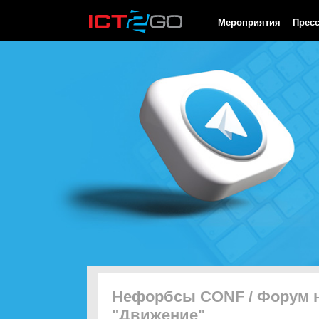
HTTP/1.0 200 OK Cache-Control: no-cache, private Date: Fri, 07 
Мероприятия
Прес
Нефорбсы CONF / Форум 
"Движение"