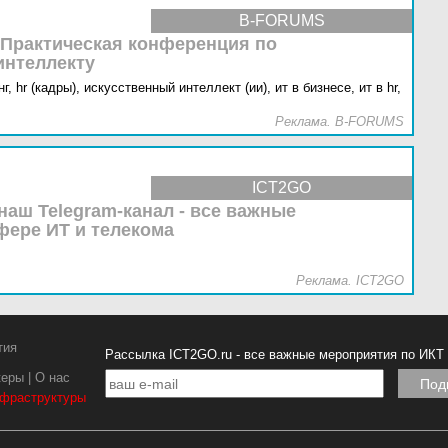
B-FORUMS
 Практическая конференция по
интеллекту
г,
hr (кадры),
искусственный интеллект (ии),
ит в бизнесе,
ит в hr,
Реклама. B-FORUMS
ICT2GO
наш Telegram-канал - все важные
фере ИТ и телекома
Реклама. ICT2GO
тия
Рассылка ICT2GO.ru - все важные мероприятия по ИКТ
керы
|
О нас
нфраструктуры