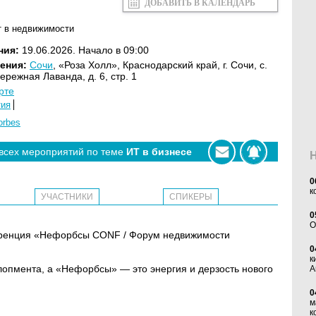
ДОБАВИТЬ В КАЛЕНДАРЬ
т в недвижимости
ния:
19.06.2026. Начало в 09:00
ения:
Сочи
, «Роза Холл», Краснодарский край, г. Сочи, с.
ережная Лаванда, д. 6, стр. 1
рте
тия
orbes
 всех мероприятий по теме
ИТ в бизнесе
0
к
УЧАСТНИКИ
СПИКЕРЫ
0
O
ференция «Нефорбсы CONF / Форум недвижимости
0
к
пмента, а «Нефорбсы» — это энергия и дерзость нового
А
0
м
к