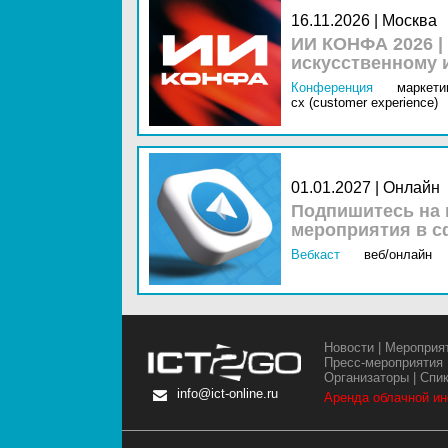
16.11.2026 | Москва
ИИ КОНФА 2026 |
искусственному 
Конференция
маркетин
cx (customer experience)
01.01.2027 | Онлайн
Подпишитесь на 
мероприятия в с
Вебкаст
веб/онлайн
Новости
|
Мероприя
Пресс-мероприятия
Организаторы
|
Спи
info@ict-online.ru
Аренда облачной и