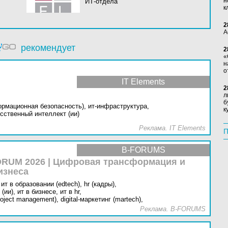
н
ИТ-отдела
к
2
А
рекомендует
2
«
н
о
IT Elements
2
л
б
ормационная безопасность),
ит-инфраструктура,
к
сственный интеллект (ии)
Реклама. IT Elements
П
B-FORUMS
RUM 2026 | Цифровая трансформация и
изнеса
ит в образовании (edtech),
hr (кадры),
(ии),
ит в бизнесе,
ит в hr,
oject management),
digital-маркетинг (martech),
Реклама. B-FORUMS