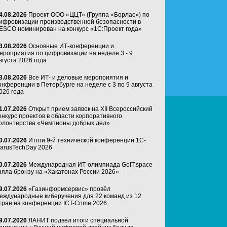
4.08.2026
Проект ООО «ЦЦТ» (Группа «Борлас») по
ифровизации производственной безопасности в
ESCO номинирован на конкурс «1С:Проект года»
3.08.2026
Основные ИТ-конференции и
ероприятия по цифровизации на неделе 3 - 9
вгуста 2026 года
3.08.2026
Все ИТ- и деловые мероприятия и
онференции в Петербурге на неделе с 3 по 9 августа
026 года
1.07.2026
Открыт прием заявок на XII Всероссийский
онкурс проектов в области корпоративного
олонтерства «Чемпионы добрых дел»
0.07.2026
Итоги 9-й технической конференции 1C-
arusTechDay 2026
0.07.2026
Международная ИТ-олимпиада GoIT.space
зяла бронзу на «Хакатонах России 2026»
9.07.2026
«Газинформсервис» провёл
еждународные киберучения для 22 команд из 12
тран на конференции ICT-Crime 2026
9.07.2026
ЛАНИТ подвел итоги специальной