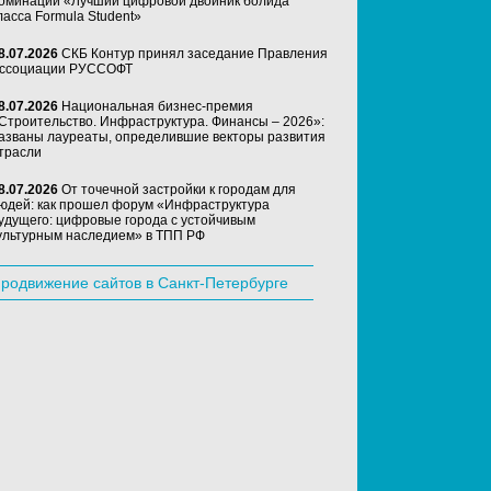
оминации «Лучший цифровой двойник болида
ласса Formula Student»
8.07.2026
СКБ Контур принял заседание Правления
ссоциации РУССОФТ
8.07.2026
Национальная бизнес-премия
Строительство. Инфраструктура. Финансы – 2026»:
азваны лауреаты, определившие векторы развития
трасли
8.07.2026
От точечной застройки к городам для
юдей: как прошел форум «Инфраструктура
удущего: цифровые города с устойчивым
ультурным наследием» в ТПП РФ
родвижение сайтов в Санкт-Петербурге