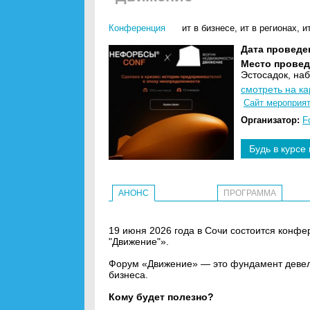
Конференция
ит в бизнесе
,
ит в регионах
,
и
Дата проведе
Место провед
Эстосадок, наб
смотреть на ка
Сайт мероприя
Организатор:
F
Будь в курсе
АНОНС
ПРОГРАММА
19 июня 2026 года в Сочи состоится кон
"Движение"».
Форум «Движение» — это фундамент девело
бизнеса.
Кому будет полезно?