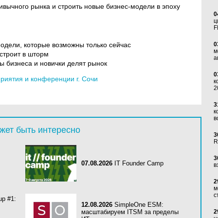
ривычного рынка и строить новые бизнес-модели в эпоху
0
ц
F
одели, которые возможны только сейчас
0
м
 строит в шторм
а
ы бизнеса и новички делят рынок
0
иятия и конференции г. Сочи
к
2
3
к
в
жет быть интересно
3
R
3
07.08.2026
IT Founder Camp
в
2
м
с
up #1:
12.08.2026
SimpleOne ESM:
масштабируем ITSM за пределы
2