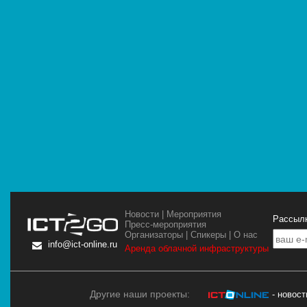
Новости
|
Мероприятия
Рассылк
Пресс-мероприятия
Организаторы
|
Спикеры
|
О нас
info@ict-online.ru
Аренда облачной инфраструктуры
Другие наши проекты:
- новос