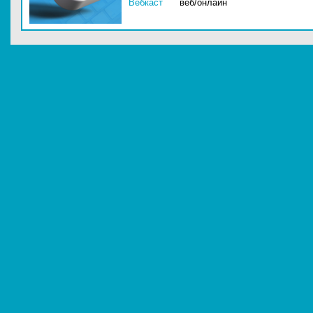
Вебкаст
веб/онлайн