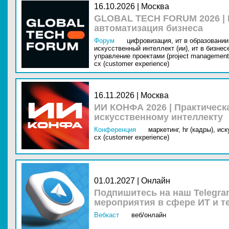
16.10.2026 | Москва
GLOBAL TECH FORUM 2026 |
автоматизация бизнеса
Форум
цифровизация,
ит в образовании 
искусственный интеллект (ии),
ит в бизнес
управление проектами (project management
cx (customer experience)
16.11.2026 | Москва
ИИ КОНФА 2026 | Практическ
искусственному интеллекту
Конференция
маркетинг,
hr (кадры),
иск
cx (customer experience)
01.01.2027 | Онлайн
Подпишитесь на наш Telegra
мероприятия в сфере ИТ и т
Вебкаст
веб/онлайн