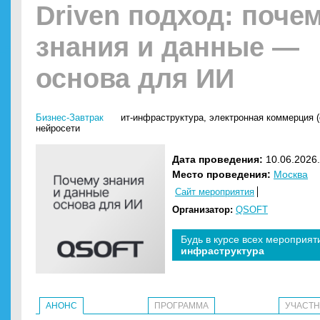
Driven подход: поче
знания и данные —
основа для ИИ
Бизнес-Завтрак
ит-инфраструктура
,
электронная коммерция 
нейросети
Дата проведения:
10.06.2026.
Место проведения:
Москва
Сайт мероприятия
Организатор:
QSOFT
Будь в курсе всех мероприят
инфраструктура
АНОНС
ПРОГРАММА
УЧАСТ