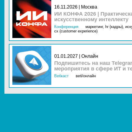
16.11.2026 | Москва
ИИ КОНФА 2026 | Практическ
искусственному интеллекту
Конференция
маркетинг,
hr (кадры),
иск
cx (customer experience)
01.01.2027 | Онлайн
Подпишитесь на наш Telegra
мероприятия в сфере ИТ и т
Вебкаст
веб/онлайн