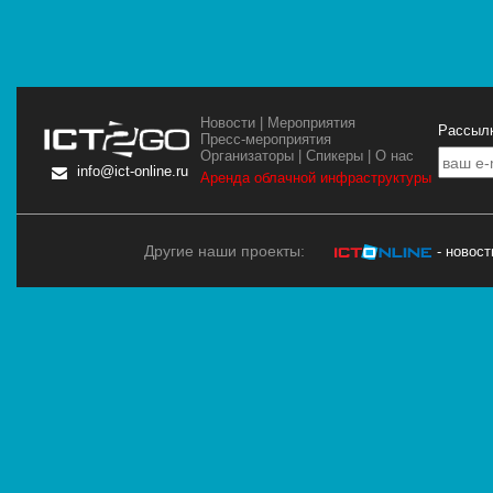
Новости
|
Мероприятия
Рассылк
Пресс-мероприятия
Организаторы
|
Спикеры
|
О нас
info@ict-online.ru
Аренда облачной инфраструктуры
Другие наши проекты:
- новос