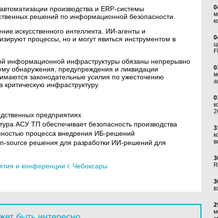
0
автоматизации производства и ERP-системы
м
ственных решений по информационной безопасности.
к
ние искусственного интеллекта. ИИ-агенты и
0
изируют процессы, но и могут явиться инструментом в
ц
F
ской информационной инфраструктуры обязаны непрерывно
0
ему обнаружения, предупреждения и ликвидации
м
нимаются законодательные усилия по ужесточению
а
на критическую инфраструктуру.
0
к
2
одственных предприятиях
нтура АСУ ТП обеспечивает безопасность производства
3
енностью процесса внедрения ИБ-решений
к
в
en-source решения для разработки ИИ-решений для
3
R
тия и конференции г. Чебоксары
3
в
2
м
жет быть интересно