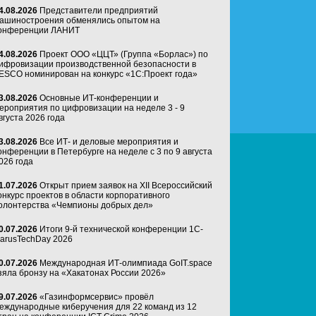
4.08.2026
Представители предприятий
ашиностроения обменялись опытом на
онференции ЛАНИТ
4.08.2026
Проект ООО «ЦЦТ» (Группа «Борлас») по
ифровизации производственной безопасности в
ESCO номинирован на конкурс «1С:Проект года»
3.08.2026
Основные ИТ-конференции и
ероприятия по цифровизации на неделе 3 - 9
вгуста 2026 года
3.08.2026
Все ИТ- и деловые мероприятия и
онференции в Петербурге на неделе с 3 по 9 августа
026 года
1.07.2026
Открыт прием заявок на XII Всероссийский
онкурс проектов в области корпоративного
олонтерства «Чемпионы добрых дел»
0.07.2026
Итоги 9-й технической конференции 1C-
arusTechDay 2026
0.07.2026
Международная ИТ-олимпиада GoIT.space
зяла бронзу на «Хакатонах России 2026»
9.07.2026
«Газинформсервис» провёл
еждународные киберучения для 22 команд из 12