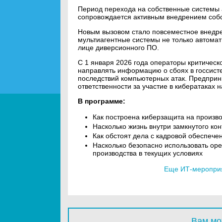
Период перехода на собственные системы 
сопровождается активным внедрением соб
Новым вызовом стало повсеместное внедре
мультиагентные системы не только автомат
лице диверсионного ПО.
С 1 января 2026 года операторы критиче
направлять информацию о сбоях в госсист
последствий компьютерных атак. Предпри
ответственности за участие в кибератаках 
В программе:
Как построена киберзащита на произв
Насколько жизнь внутри замкнутого ко
Как обстоят дела с кадровой обеспеч
Насколько безопасно использовать op
производства в текущих условиях
Еще ИТ-мероприя
Вам мо