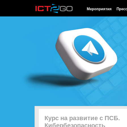
HTTP/1.0 200 OK Cache-Control: no-cache, private Date: Sat, 08 
Мероприятия
Прес
Курс на развитие с ПСБ.
Кибербезопасность