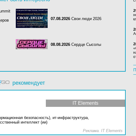
с
2
Summit
н
07.08.2026
Свои люди 2026
к
деров
2
А
2
08.08.2026
Сердце Сысолы
«
н
о
П
рекомендует
IT Elements
ормационная безопасность),
ит-инфраструктура,
сственный интеллект (ии)
Реклама. IT Elements