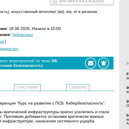
ДОБАВИТЬ В КАЛЕНДАРЬ
ость)
,
искусственный интеллект (ии)
,
erp
,
ит в регионах
,
ния:
18.06.2026. Начало в 10:00
ения:
Чебоксары
тия
оммерсант
 всех мероприятий по теме
ИБ
онная безопасность)
0
к
УЧАСТНИКИ
СПИКЕРЫ
0
к
0
еренция "Курс на развитие с ПСБ. Кибербезопасность".
O
ты критической инфраструктуры кратно усилились и стали
0
. Противник добивается остановки критически важных
к
ой инфраструктуре, нанесения системного ущерба
А