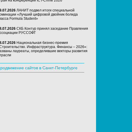
тран на конференции ICT-Crime 2026
9.07.2026
ЛАНИТ подвел итоги специальной
оминации «Лучший цифровой двойник болида
ласса Formula Student»
8.07.2026
СКБ Контур принял заседание Правления
ссоциации РУССОФТ
8.07.2026
Национальная бизнес-премия
Строительство. Инфраструктура. Финансы – 2026»:
азваны лауреаты, определившие векторы развития
трасли
родвижение сайтов в Санкт-Петербурге