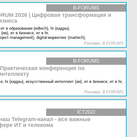
B-FORUMS
RUM 2026 | Цифровая трансформация и
изнеса
ит в образовании (edtech),
hr (кадры),
(ии),
ит в бизнесе,
ит в hr,
oject management),
digital-маркетинг (martech),
Реклама. B-FORUMS
B-FORUMS
 Практическая конференция по
интеллекту
г,
hr (кадры),
искусственный интеллект (ии),
ит в бизнесе,
ит в hr,
Реклама. B-FORUMS
ICT2GO
наш Telegram-канал - все важные
фере ИТ и телекома