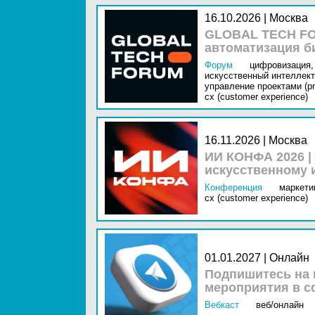
16.10.2026 | Москва
GLOBAL TECH FO
автоматизация б
Форум
цифровизация,
искусственный интеллект 
управление проектами (pr
cx (customer experience)
16.11.2026 | Москва
ИИ КОНФА 2026 |
искусственному 
Конференция
маркетин
cx (customer experience)
01.01.2027 | Онлайн
Подпишитесь на 
мероприятия в с
Вебкаст
веб/онлайн