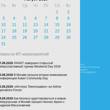
Пн
Вт
Ср
Чт
Пт
Сб
Вс
1
2
3
4
5
6
7
8
9
10
11
12
13
14
15
16
17
18
19
20
21
22
23
24
25
26
27
28
29
30
31
Новости ИТ-мероприятий
7.08.2026
ЛАНИТ завершил открытый
иберспортивный турнир Weekend Day 2026
6.08.2026
В Москве прошла вторая инженерная
онференция Kuber Community Day
5.08.2026
«Интегро Текнолоджиз» на Airline
perations Forum
4.08.2026
Как бизнесу адаптироваться к новым
иберугрозам: в Москве прошел бизнес-бранч с
ндреем Масаловичем