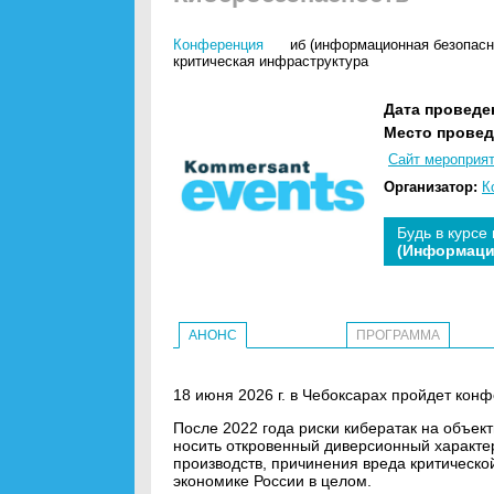
Конференция
иб (информационная безопасн
критическая инфраструктура
Дата проведе
Место провед
Сайт мероприя
Организатор:
К
Будь в курсе
(Информаци
АНОНС
ПРОГРАММА
18 июня 2026 г. в Чебоксарах пройдет конф
После 2022 года риски кибератак на объек
носить откровенный диверсионный характер
производств, причинения вреда критическ
экономике России в целом.