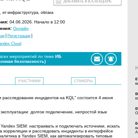
ДОБАВИТЬ В КАЛЕНДАРЬ
,
ит-инфраструктура
,
облака
ния:
04.06.2026. Начало в 12:00
ения:
Онлайн
тия
Регистрация
andex Cloud
 всех мероприятий по теме
ИБ
онная безопасность)
0
УЧАСТНИКИ
СПИКЕРЫ
к
0
и расследование инцидентов на KQL" состоится 4 июня
к
0
 эксплуатации: долгое подключение, непростой язык
O
0
с Yandex SIEM: настраивать и подключать источники, искать
к
а корреляции и расследовать инциденты в интерфейсе
А
налитика в Yandex SIEM, как автоматизировать типовые