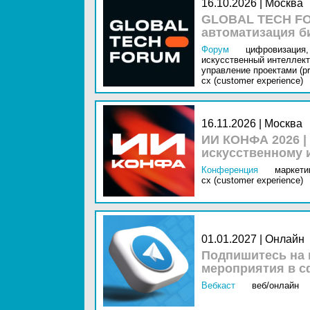
16.10.2026 | Москва
GLOBAL TECH FO
автоматизация б
Форум
цифровизация,
искусственный интеллект 
управление проектами (pr
cx (customer experience)
16.11.2026 | Москва
ИИ КОНФА 2026 |
искусственному 
Конференция
маркетин
cx (customer experience)
01.01.2027 | Онлайн
Подпишитесь на 
мероприятия в с
Вебкаст
веб/онлайн