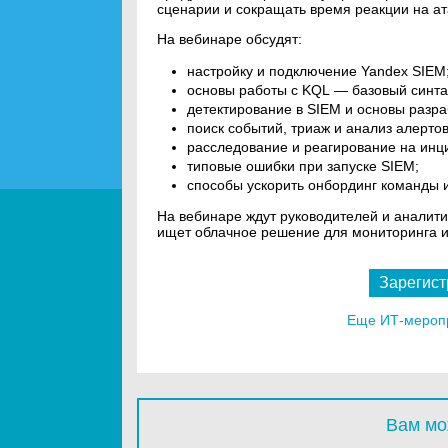
сценарии и сокращать время реакции на ат
На вебинаре обсудят:
настройку и подключение Yandex SIEM
основы работы с KQL — базовый синтак
детектирование в SIEM и основы разра
поиск событий, триаж и анализ алерто
расследование и реагирование на инц
типовые ошибки при запуске SIEM;
способы ускорить онбординг команды и
На вебинаре ждут руководителей и аналити
ищет облачное решение для мониторинга и
Зарегист
Еще ИТ-мероп
Вам мо