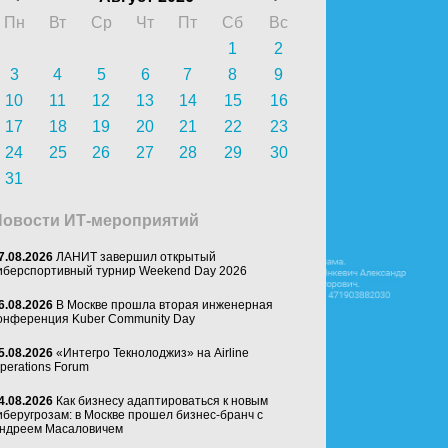
Пн
Вт
Ср
Чт
Пт
Сб
Вс
1
2
3
4
5
6
7
8
9
10
11
12
13
14
15
16
17
18
19
20
21
22
23
24
25
26
27
28
29
30
31
Новости ИТ-мероприятий
7.08.2026
ЛАНИТ завершил открытый
иберспортивный турнир Weekend Day 2026
6.08.2026
В Москве прошла вторая инженерная
онференция Kuber Community Day
5.08.2026
«Интегро Текнолоджиз» на Airline
perations Forum
4.08.2026
Как бизнесу адаптироваться к новым
иберугрозам: в Москве прошел бизнес-бранч с
ндреем Масаловичем