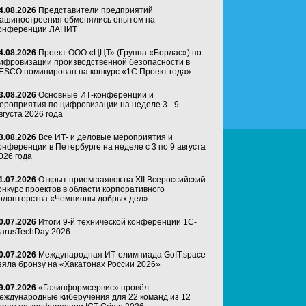
4.08.2026
Представители предприятий
ашиностроения обменялись опытом на
онференции ЛАНИТ
4.08.2026
Проект ООО «ЦЦТ» (Группа «Борлас») по
ифровизации производственной безопасности в
ESCO номинирован на конкурс «1С:Проект года»
3.08.2026
Основные ИТ-конференции и
ероприятия по цифровизации на неделе 3 - 9
вгуста 2026 года
3.08.2026
Все ИТ- и деловые мероприятия и
онференции в Петербурге на неделе с 3 по 9 августа
026 года
1.07.2026
Открыт прием заявок на XII Всероссийский
онкурс проектов в области корпоративного
олонтерства «Чемпионы добрых дел»
0.07.2026
Итоги 9-й технической конференции 1C-
arusTechDay 2026
0.07.2026
Международная ИТ-олимпиада GoIT.space
зяла бронзу на «Хакатонах России 2026»
9.07.2026
«Газинформсервис» провёл
еждународные киберучения для 22 команд из 12