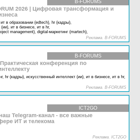
B-FORUMS
RUM 2026 | Цифровая трансформация и
изнеса
ит в образовании (edtech),
hr (кадры),
(ии),
ит в бизнесе,
ит в hr,
oject management),
digital-маркетинг (martech),
Реклама. B-FORUMS
B-FORUMS
 Практическая конференция по
интеллекту
г,
hr (кадры),
искусственный интеллект (ии),
ит в бизнесе,
ит в hr,
Реклама. B-FORUMS
ICT2GO
наш Telegram-канал - все важные
фере ИТ и телекома
Реклама. ICT2GO