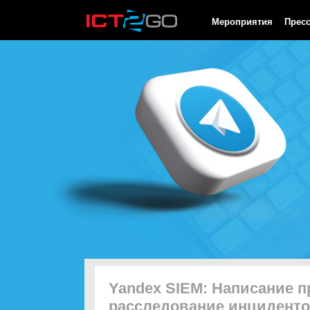
HTTP/1.0 200 OK Cache-Control: no-cache, private Date: Sat, 08 
Мероприятия
Прес
Yandex SIEM: Написание п
расследование инциденто