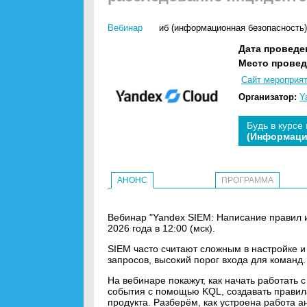
Вебинар
иб (информационная безопасность)
Дата проведе
Место провед
Сайт мероприя
Организатор:
Y
Будь в курсе
(Информаци
АНОНС
ПРОГРАММА
Вебинар "Yandex SIEM: Написание правил 
2026 года в 12:00 (мск).
SIEM часто считают сложным в настройке и
запросов, высокий порог входа для команд.
На вебинаре покажут, как начать работать 
события с помощью KQL, создавать правил
продукта. Разберём, как устроена работа а