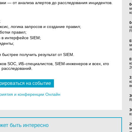
аки — от анализа алертов до расследования инцидентов.
0
м
к
;
0
сис, логика запросов и создание правил;
ц
F
ботки правил;
в в интерфейсе SIEM;
0
иденты;
м
а
 быстрее получить результат от SIEM.
0
ков SOC, ИБ-специалистов, SIEM-инженеров и всех, кто
к
2
 расследований.
3
к
рироваться на событие
в
риятия и конференции Онлайн
3
R
3
в
2
жет быть интересно
м