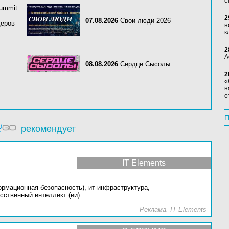
с
Summit
2
07.08.2026
Свои люди 2026
деров
н
к
2
А
08.08.2026
Сердце Сысолы
2
«
н
о
П
рекомендует
IT Elements
ормационная безопасность),
ит-инфраструктура,
сственный интеллект (ии)
Реклама. IT Elements