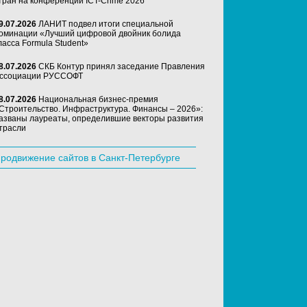
тран на конференции ICT-Crime 2026
9.07.2026
ЛАНИТ подвел итоги специальной
оминации «Лучший цифровой двойник болида
ласса Formula Student»
8.07.2026
СКБ Контур принял заседание Правления
ссоциации РУССОФТ
8.07.2026
Национальная бизнес-премия
Строительство. Инфраструктура. Финансы – 2026»:
азваны лауреаты, определившие векторы развития
трасли
родвижение сайтов в Санкт-Петербурге