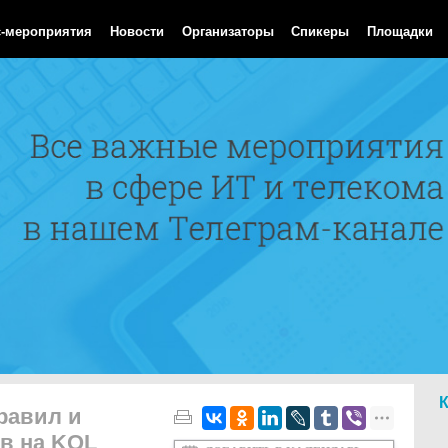
Aug 2026 02:31:27 GMT
с-мероприятия
Новости
Организаторы
Спикеры
Площадки
равил и
в на KQL