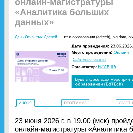
онлайн-магистратуры
«Аналитика больших
данных»
День Открытых Дверей
ит в образовании (edtech)
,
big data
,
об
Дата проведения:
23.06.2026.
Место проведения:
Онлайн
Сайт мероприятия
Организатор:
НИУ ВШЭ
Будь в курсе всех мероприят
образовании (EdTEch)
АНОНС
ПРОГРАММА
УЧАСТ
23 июня 2026 г. в 19.00 (мск) прой
онлайн-магистратуры «Аналитика 