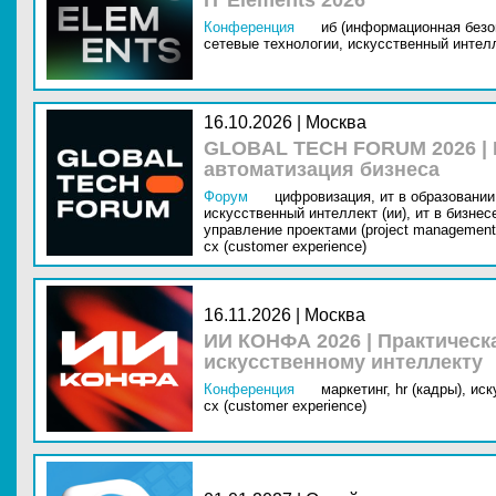
IT Elements 2026
Конференция
иб (информационная безо
сетевые технологии,
искусственный интелл
16.10.2026 | Москва
GLOBAL TECH FORUM 2026 |
автоматизация бизнеса
Форум
цифровизация,
ит в образовании 
искусственный интеллект (ии),
ит в бизнес
управление проектами (project management
cx (customer experience)
16.11.2026 | Москва
ИИ КОНФА 2026 | Практическ
искусственному интеллекту
Конференция
маркетинг,
hr (кадры),
иск
cx (customer experience)