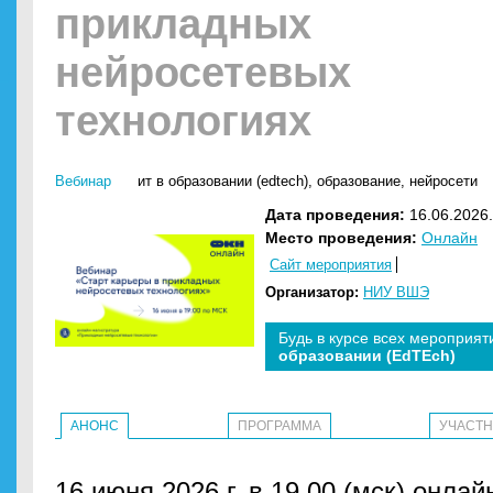
прикладных
нейросетевых
технологиях
Вебинар
ит в образовании (edtech)
,
образование
,
нейросети
Дата проведения:
16.06.2026.
Место проведения:
Онлайн
Сайт мероприятия
Организатор:
НИУ ВШЭ
Будь в курсе всех мероприят
образовании (EdTEch)
АНОНС
ПРОГРАММА
УЧАСТ
16 июня 2026 г. в 19.00 (мск) онла