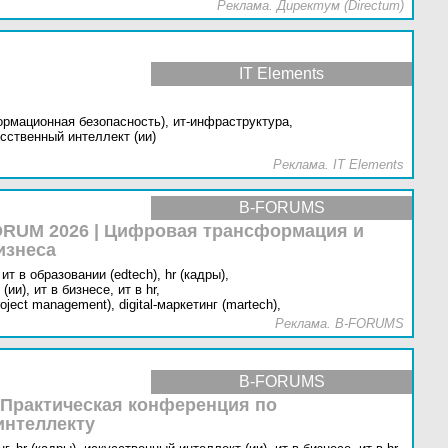
Реклама. Директум (Directum)
IT Elements
ормационная безопасность),
ит-инфраструктура,
сственный интеллект (ии)
Реклама. IT Elements
B-FORUMS
RUM 2026 | Цифровая трансформация и
изнеса
ит в образовании (edtech),
hr (кадры),
(ии),
ит в бизнесе,
ит в hr,
oject management),
digital-маркетинг (martech),
Реклама. B-FORUMS
B-FORUMS
 Практическая конференция по
интеллекту