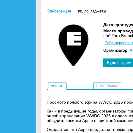
Конференция
пк
,
по
,
гаджеты
Дата проведе
Место провед
паб Tara Brooc
Сайт мероприя
Организатор:
A
Будь в курсе
АНОНС
ПРОГРАММА
Просмотр прямого эфира WWDC 2026 пройдет
Как и в предыдущие годы, организаторы п
онлайн-трансляции WWDC 2026 в одном из 
обсудить новинки Apple в приятной компа
Ожидается, что Apple представит новые ве