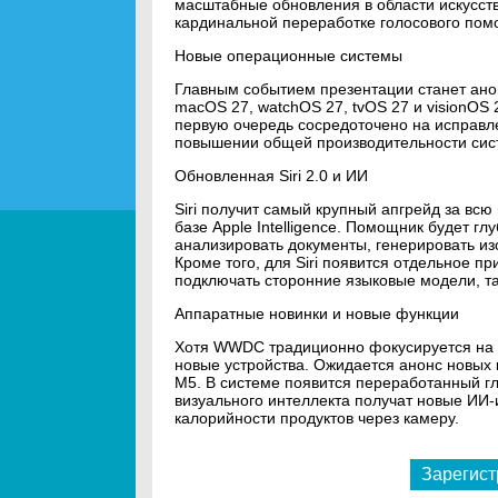
масштабные обновления в области искусств
кардинальной переработке голосового помо
Новые операционные системы
Главным событием презентации станет ано
macOS 27, watchOS 27, tvOS 27 и visionOS
первую очередь сосредоточено на исправл
повышении общей производительности сис
Обновленная Siri 2.0 и ИИ
Siri получит самый крупный апгрейд за вс
базе Apple Intelligence. Помощник будет гл
анализировать документы, генерировать из
Кроме того, для Siri появится отдельное п
подключать сторонние языковые модели, та
Аппаратные новинки и новые функции
Хотя WWDC традиционно фокусируется на 
новые устройства. Ожидается анонс новых 
M5. В системе появится переработанный г
визуального интеллекта получат новые ИИ
калорийности продуктов через камеру.
Зарегист