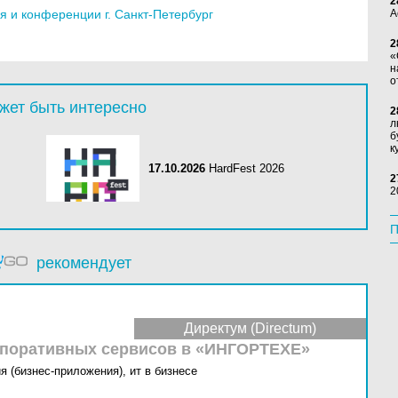
2
 и конференции г. Санкт-Петербург
А
2
«
н
о
жет быть интересно
2
л
б
к
17.10.2026
HardFest 2026
2
2
П
рекомендует
Директум (Directum)
рпоративных сервисов в «ИНГОРТЕХЕ»
я (бизнес-приложения),
ит в бизнесе