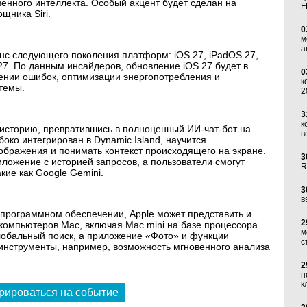
енного интеллекта. Особый акцент будет сделан на
F
щника Siri.
0
м
а
нс следующего поколения платформ: iOS 27, iPadOS 27,
 27. По данным инсайдеров, обновление iOS 27 будет в
0
ении ошибок, оптимизации энергопотребления и
к
темы.
2
3
к
ю историю, превратившись в полноценный ИИ-чат-бот на
в
убоко интегрирован в Dynamic Island, научится
ображения и понимать контекст происходящего на экране.
3
риложение с историей запросов, а пользователи смогут
R
кие как Google Gemini.
3
в
программном обеспечении, Apple может представить и
2
компьютеров Mac, включая Mac mini на базе процессора
м
лобальный поиск, а приложение «Фото» и функции
с
-инструменты, например, возможность мгновенного анализа
2
н
к
рироваться на событие