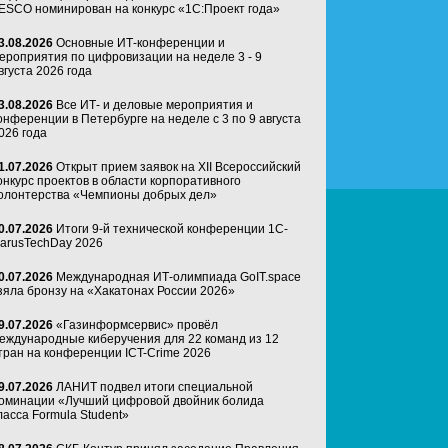
ESCO номинирован на конкурс «1С:Проект года»
3.08.2026
Основные ИТ-конференции и
ероприятия по цифровизации на неделе 3 - 9
вгуста 2026 года
3.08.2026
Все ИТ- и деловые мероприятия и
онференции в Петербурге на неделе с 3 по 9 августа
026 года
1.07.2026
Открыт прием заявок на XII Всероссийский
онкурс проектов в области корпоративного
олонтерства «Чемпионы добрых дел»
0.07.2026
Итоги 9-й технической конференции 1C-
arusTechDay 2026
0.07.2026
Международная ИТ-олимпиада GoIT.space
зяла бронзу на «Хакатонах России 2026»
9.07.2026
«Газинформсервис» провёл
еждународные киберучения для 22 команд из 12
тран на конференции ICT-Crime 2026
9.07.2026
ЛАНИТ подвел итоги специальной
оминации «Лучший цифровой двойник болида
ласса Formula Student»