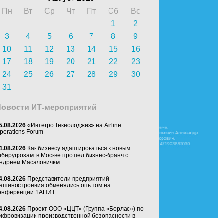
Пн
Вт
Ср
Чт
Пт
Сб
Вс
1
2
3
4
5
6
7
8
9
10
11
12
13
14
15
16
17
18
19
20
21
22
23
24
25
26
27
28
29
30
31
Новости ИТ-мероприятий
5.08.2026
«Интегро Текнолоджиз» на Airline
perations Forum
4.08.2026
Как бизнесу адаптироваться к новым
иберугрозам: в Москве прошел бизнес-бранч с
ндреем Масаловичем
4.08.2026
Представители предприятий
ашиностроения обменялись опытом на
онференции ЛАНИТ
4.08.2026
Проект ООО «ЦЦТ» (Группа «Борлас») по
ифровизации производственной безопасности в