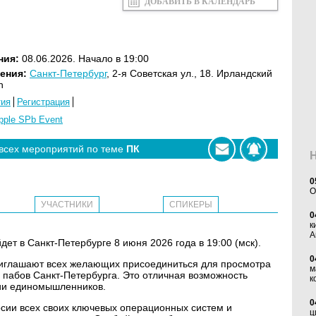
ДОБАВИТЬ В КАЛЕНДАРЬ
ния:
08.06.2026. Начало в 19:00
ения:
Санкт-Петербург
, 2-я Советская ул., 18. Ирландский
h
тия
Регистрация
pple SPb Event
 всех мероприятий по теме
ПК
0
O
УЧАСТНИКИ
СПИКЕРЫ
0
к
А
 в Санкт-Петербурге 8 июня 2026 года в 19:00 (мск).
0
риглашают всех желающих присоединиться для просмотра
м
пабов Санкт-Петербурга. Это отличная возможность
к
нии единомышленников.
0
рсии всех своих ключевых операционных систем и
ц