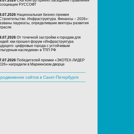
8.07.2026
СКБ Контур принял заседание Правления
ссоциации РУССОФТ
8.07.2026
Национальная бизнес-премия
Строительство. Инфраструктура. Финансы – 2026»:
азваны лауреаты, определившие векторы развития
трасли
8.07.2026
От точечной застройки к городам для
юдей: как прошел форум «Инфраструктура
удущего: цифровые города с устойчивым
ультурным наследием» в ТПП РФ
7.07.2026
Победителей премии «ЭКОТЕХ-ЛИДЕР
026» наградили в Мариинском дворце
родвижение сайтов в Санкт-Петербурге