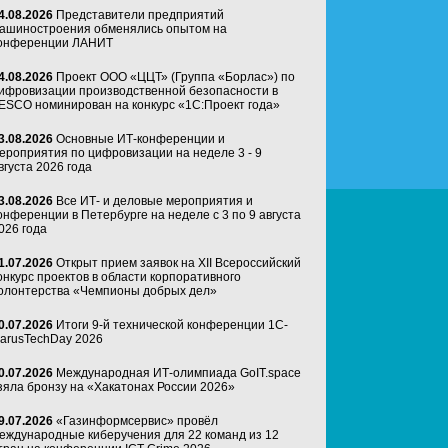
4.08.2026
Представители предприятий
ашиностроения обменялись опытом на
онференции ЛАНИТ
4.08.2026
Проект ООО «ЦЦТ» (Группа «Борлас») по
ифровизации производственной безопасности в
ESCO номинирован на конкурс «1С:Проект года»
3.08.2026
Основные ИТ-конференции и
ероприятия по цифровизации на неделе 3 - 9
вгуста 2026 года
3.08.2026
Все ИТ- и деловые мероприятия и
онференции в Петербурге на неделе с 3 по 9 августа
026 года
1.07.2026
Открыт прием заявок на XII Всероссийский
онкурс проектов в области корпоративного
олонтерства «Чемпионы добрых дел»
0.07.2026
Итоги 9-й технической конференции 1C-
arusTechDay 2026
0.07.2026
Международная ИТ-олимпиада GoIT.space
зяла бронзу на «Хакатонах России 2026»
9.07.2026
«Газинформсервис» провёл
еждународные киберучения для 22 команд из 12