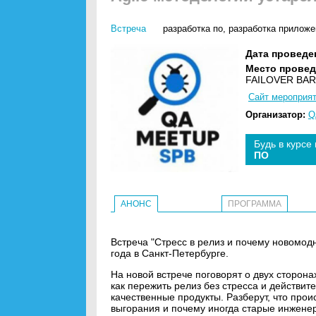
Встреча
разработка по
,
разработка приложе
Дата проведе
Место провед
FAILOVER BAR
Сайт мероприя
Организатор:
Q
Будь в курсе
ПО
АНОНС
ПРОГРАММА
Встреча "Стресс в релиз и почему новомод
года в Санкт-Петербурге.
На новой встрече поговорят о двух сторона
как пережить релиз без стресса и действи
качественные продукты. Разберут, что прои
выгорания и почему иногда старые инжене