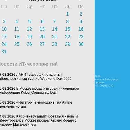
Пн
Вт
Ср
Чт
Пт
Сб
Вс
1
2
3
4
5
6
7
8
9
10
11
12
13
14
15
16
17
18
19
20
21
22
23
24
25
26
27
28
29
30
31
Новости ИТ-мероприятий
7.08.2026
ЛАНИТ завершил открытый
иберспортивный турнир Weekend Day 2026
6.08.2026
В Москве прошла вторая инженерная
онференция Kuber Community Day
5.08.2026
«Интегро Текнолоджиз» на Airline
perations Forum
4.08.2026
Как бизнесу адаптироваться к новым
иберугрозам: в Москве прошел бизнес-бранч с
ндреем Масаловичем