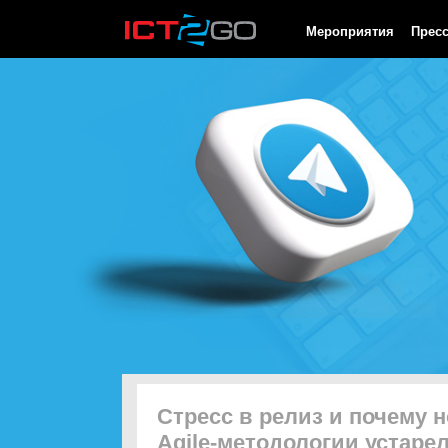
HTTP/1.0 200 OK Cache-Control: no-cache, private Date: Fri, 07 
Мероприятия
Прес
Стресс в релиз и почему
Agile-методологии устаре