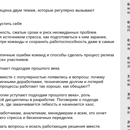
0
м
ящена двум темам, которые регулярно вызывают
к
0
пустить себя
ц
F
ность, сжатые сроки и риск неожиданных проблем.
 источником стресса, как подготовиться к ним заранее,
0
ри команды и сохранить работоспособность даже в самые
м
а
типичные ошибки команд и способы сделать процесс релиза
0
ех участников.
к
2
упают подходам прошлого века
3
 вместе с популярностью появились и вопросы: почему
к
нечными доработками, техническим долгом и потерей
в
 процессы работают так хорошо, как обещают?
3
огии уступают подходам прошлого века», роль
R
ой дисциплины в разработке. Поговорим о подходе
я, где заканчивается гибкость и начинается хаос.
3
в
аботчикам, аналитикам, менеджерам и всем, кто хочет
его стресса и бесконечных переделок.
2
вать вопросы и искать работающие решения вместе.
м