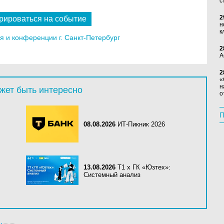
с
2
рироваться на событие
н
к
 и конференции г. Санкт-Петербург
2
А
2
«
н
жет быть интересно
о
П
08.08.2026
ИТ-Пикник 2026
13.08.2026
Т1 x ГК «Юзтех»:
Системный анализ