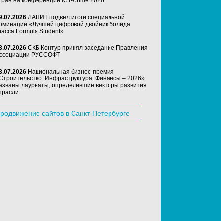
тран на конференции ICT-Crime 2026
9.07.2026
ЛАНИТ подвел итоги специальной
оминации «Лучший цифровой двойник болида
ласса Formula Student»
8.07.2026
СКБ Контур принял заседание Правления
ссоциации РУССОФТ
8.07.2026
Национальная бизнес-премия
Строительство. Инфраструктура. Финансы – 2026»:
азваны лауреаты, определившие векторы развития
трасли
родвижение сайтов в Санкт-Петербурге