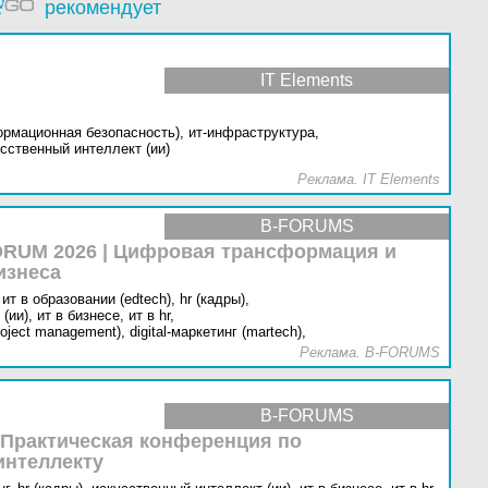
рекомендует
IT Elements
ормационная безопасность),
ит-инфраструктура,
сственный интеллект (ии)
Реклама. IT Elements
B-FORUMS
RUM 2026 | Цифровая трансформация и
изнеса
ит в образовании (edtech),
hr (кадры),
(ии),
ит в бизнесе,
ит в hr,
oject management),
digital-маркетинг (martech),
Реклама. B-FORUMS
B-FORUMS
 Практическая конференция по
интеллекту