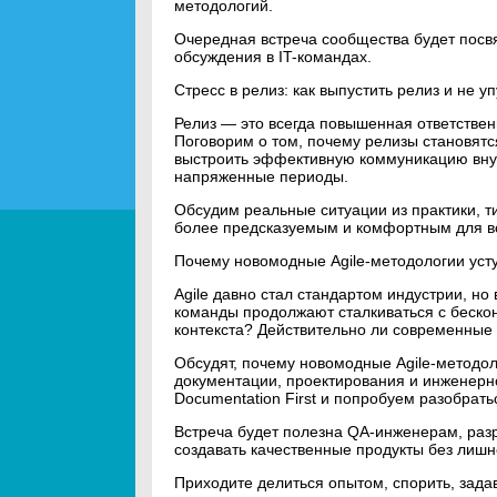
методологий.
Очередная встреча сообщества будет посв
обсуждения в IT-командах.
Стресс в релиз: как выпустить релиз и не у
Релиз — это всегда повышенная ответствен
Поговорим о том, почему релизы становятся
выстроить эффективную коммуникацию внут
напряженные периоды.
Обсудим реальные ситуации из практики, 
более предсказуемым и комфортным для вс
Почему новомодные Agile-методологии уст
Agile давно стал стандартом индустрии, но
команды продолжают сталкиваться с беско
контекста? Действительно ли современные
Обсудят, почему новомодные Agile-методол
документации, проектирования и инженерн
Documentation First и попробуем разобратьс
Встреча будет полезна QA-инженерам, разр
создавать качественные продукты без лишн
Приходите делиться опытом, спорить, зада