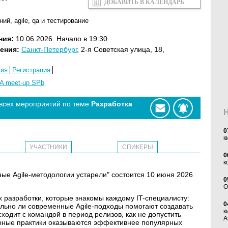
ДОБАВИТЬ В КАЛЕНДАРЬ
ний
,
agile
,
qa и тестирование
ния:
10.06.2026. Начало в 19:30
ения:
Санкт-Петербург
, 2-я Советская улица, 18,
тия
Регистрация
A meet-up SPb
 всех мероприятий по теме
Разработка
0
к
УЧАСТНИКИ
СПИКЕРЫ
0
к
ные Agile-методологии устарели" состоится 10 июня 2026
0
O
х разработки, которые знакомы каждому IT-специалисту:
0
тельно ли современные Agile-подходы помогают создавать
к
сходит с командой в период релизов, как не допустить
А
рные практики оказываются эффективнее популярных