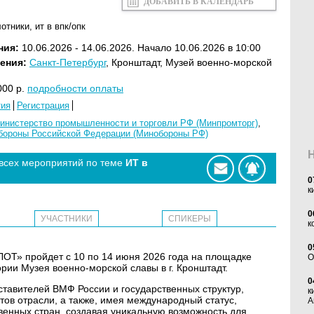
ДОБАВИТЬ В КАЛЕНДАРЬ
лотники
,
ит в впк/опк
ния:
10.06.2026 - 14.06.2026. Начало 10.06.2026 в 10:00
ения:
Санкт-Петербург
, Кронштадт, Музей военно-морской
00 р.
подробности оплаты
тия
Регистрация
инистерство промышленности и торговли РФ (Минпромторг)
,
бороны Российской Федерации (Минобороны РФ)
 всех мероприятий по теме
ИТ в
0
к
0
УЧАСТНИКИ
СПИКЕРЫ
к
0
ОТ» пройдет с 10 по 14 июня 2026 года на площадке
O
рии Музея военно-морской славы в г. Кронштадт.
0
тавителей ВМФ России и государственных структур,
к
ов отрасли, а также, имея международный статус,
А
венных стран, создавая уникальную возможность для