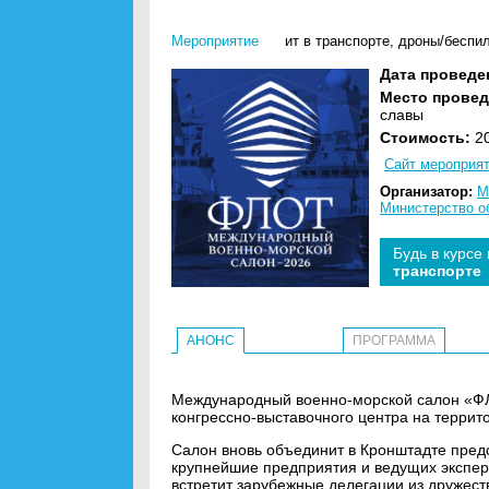
Мероприятие
ит в транспорте
,
дроны/беспи
Дата проведе
Место провед
славы
Стоимость:
20
Сайт мероприя
Организатор:
М
Министерство о
Будь в курсе
транспорте
АНОНС
ПРОГРАММА
Международный военно-морской салон «ФЛ
конгрессно-выставочного центра на террито
Салон вновь объединит в Кронштадте предс
крупнейшие предприятия и ведущих эксперт
встретит зарубежные делегации из дружест