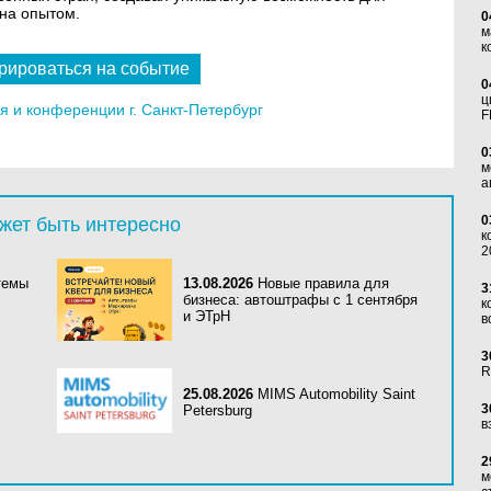
на опытом.
0
м
к
рироваться на событие
0
ц
 и конференции г. Санкт-Петербург
F
0
м
а
0
жет быть интересно
к
2
темы
13.08.2026
Новые правила для
3
бизнеса: автоштрафы с 1 сентября
к
и ЭТрН
в
3
R
25.08.2026
MIMS Automobility Saint
3
Petersburg
в
2
м