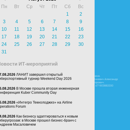
Пн
Вт
Ср
Чт
Пт
Сб
Вс
1
2
3
4
5
6
7
8
9
10
11
12
13
14
15
16
17
18
19
20
21
22
23
24
25
26
27
28
29
30
31
Новости ИТ-мероприятий
7.08.2026
ЛАНИТ завершил открытый
иберспортивный турнир Weekend Day 2026
6.08.2026
В Москве прошла вторая инженерная
онференция Kuber Community Day
5.08.2026
«Интегро Текнолоджиз» на Airline
perations Forum
4.08.2026
Как бизнесу адаптироваться к новым
иберугрозам: в Москве прошел бизнес-бранч с
ндреем Масаловичем