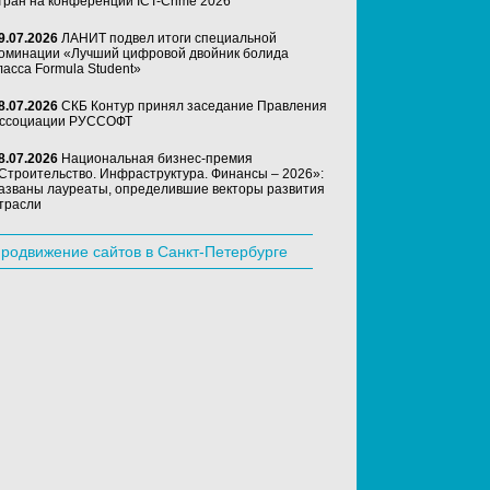
тран на конференции ICT-Crime 2026
9.07.2026
ЛАНИТ подвел итоги специальной
оминации «Лучший цифровой двойник болида
ласса Formula Student»
8.07.2026
СКБ Контур принял заседание Правления
ссоциации РУССОФТ
8.07.2026
Национальная бизнес-премия
Строительство. Инфраструктура. Финансы – 2026»:
азваны лауреаты, определившие векторы развития
трасли
родвижение сайтов в Санкт-Петербурге