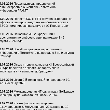
4.08.2026
Представители предприятий
ашиностроения обменялись опытом на
онференции ЛАНИТ
4.08.2026
Проект ООО «ЦЦТ» (Группа «Борлас») по
ифровизации производственной безопасности в
ESCO номинирован на конкурс «1С:Проект года»
3.08.2026
Основные ИТ-конференции и
ероприятия по цифровизации на неделе 3 - 9
вгуста 2026 года
3.08.2026
Все ИТ- и деловые мероприятия и
онференции в Петербурге на неделе с 3 по 9 августа
026 года
1.07.2026
Открыт прием заявок на XII Всероссийский
онкурс проектов в области корпоративного
олонтерства «Чемпионы добрых дел»
0.07.2026
Итоги 9-й технической конференции 1C-
arusTechDay 2026
0.07.2026
Международная ИТ-олимпиада GoIT.space
зяла бронзу на «Хакатонах России 2026»
9.07.2026
«Газинформсервис» провёл
еждународные киберучения для 22 команд из 12