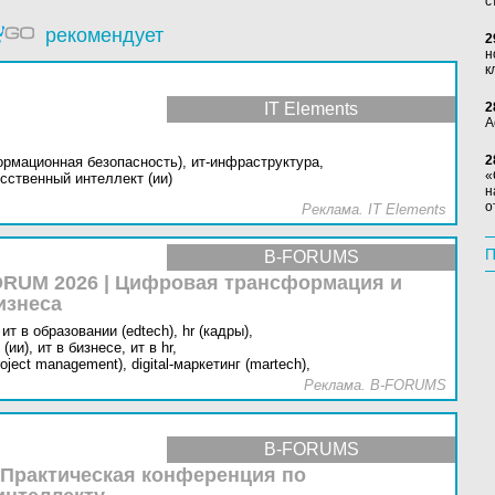
с
рекомендует
2
н
к
IT Elements
2
А
2
ормационная безопасность),
ит-инфраструктура,
«
сственный интеллект (ии)
н
о
Реклама. IT Elements
П
B-FORUMS
RUM 2026 | Цифровая трансформация и
изнеса
ит в образовании (edtech),
hr (кадры),
(ии),
ит в бизнесе,
ит в hr,
oject management),
digital-маркетинг (martech),
Реклама. B-FORUMS
B-FORUMS
 Практическая конференция по