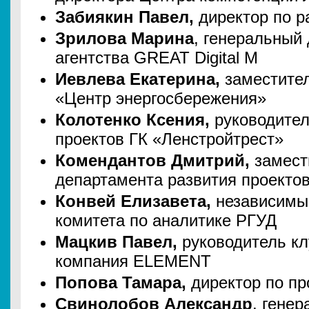
Забиякин Павел,
директор по 
Зрилова Марина
, генеральный
агентства GREAT Digital М
Иевлева Екатерина,
заместите
«Центр энергосбережения»
Колотенко Ксения,
руководите
проектов ГК «Ленстройтрест»
Комендантов Дмитрий,
замест
департамента развития проектов
Конвей Елизавета,
независимый
комитета по аналитике РГУД
Мацкив Павел,
руководитель к
компания ELEMENT
Попова Тамара,
директор по пр
Свинолобов Александр
, гене