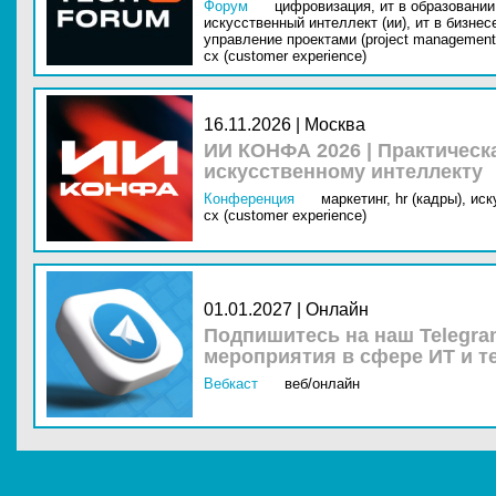
Форум
цифровизация,
ит в образовании 
искусственный интеллект (ии),
ит в бизнес
управление проектами (project management
cx (customer experience)
16.11.2026 | Москва
ИИ КОНФА 2026 | Практическ
искусственному интеллекту
Конференция
маркетинг,
hr (кадры),
иск
cx (customer experience)
01.01.2027 | Онлайн
Подпишитесь на наш Telegra
мероприятия в сфере ИТ и т
Вебкаст
веб/онлайн