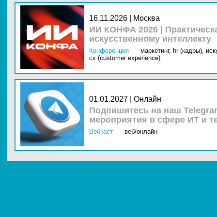
16.11.2026 | Москва
ИИ КОНФА 2026 | Практическ
искусственному интеллекту
Конференция
маркетинг,
hr (кадры),
иск
cx (customer experience)
01.01.2027 | Онлайн
Подпишитесь на наш Telegra
мероприятия в сфере ИТ и т
Вебкаст
веб/онлайн