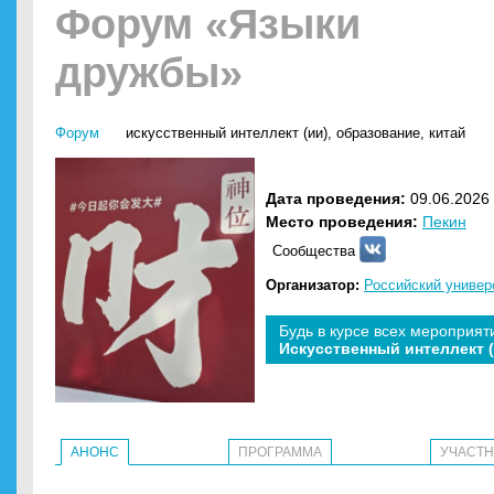
Форум «Языки
дружбы»
Форум
искусственный интеллект (ии)
,
образование
,
китай
Дата проведения:
09.06.2026 
Место проведения:
Пекин
Сообщества
Организатор:
Российский универ
Будь в курсе всех мероприят
Искусственный интеллект 
АНОНС
ПРОГРАММА
УЧАСТ