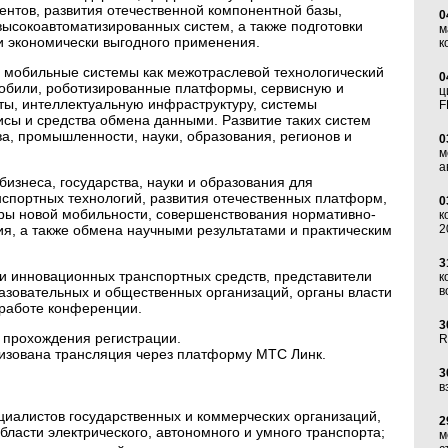
ентов, развития отечественной компонентной базы,
0
ысокоавтоматизированных систем, а также подготовки
м
и экономически выгодного применения.
к
 мобильные системы как межотраслевой технологический
0
обили, роботизированные платформы, сервисную и
ц
ты, интеллектуальную инфраструктуру, системы
F
сы и средства обмена данными. Развитие таких систем
ва, промышленности, науки, образования, регионов и
0
м
а
изнеса, государства, науки и образования для
нспортных технологий, развития отечественных платформ,
0
ы новой мобильности, совершенствования нормативно-
к
ия, а также обмена научными результатами и практическим
2
3
и инновационных транспортных средств, представители
к
зовательных и общественных организаций, органы власти
в
 работе конференции.
3
прохождения регистрации.
R
низована трансляция через платформу МТС Линк.
3
:
в
циалистов государственных и коммерческих организаций,
2
бласти электрического, автономного и умного транспорта;
м