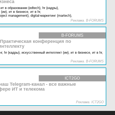
изнеса
ит в образовании (edtech),
hr (кадры),
(ии),
ит в бизнесе,
ит в hr,
oject management),
digital-маркетинг (martech),
Реклама. B-FORUMS
B-FORUMS
 Практическая конференция по
интеллекту
г,
hr (кадры),
искусственный интеллект (ии),
ит в бизнесе,
ит в hr,
Реклама. B-FORUMS
ICT2GO
наш Telegram-канал - все важные
фере ИТ и телекома
Реклама. ICT2GO