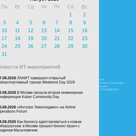
Пн
Вт
Ср
Чт
Пт
Сб
Вс
1
2
3
4
5
6
7
8
9
10
11
12
13
14
15
16
17
18
19
20
21
22
23
24
25
26
27
28
29
30
31
Новости ИТ-мероприятий
7.08.2026
ЛАНИТ завершил открытый
иберспортивный турнир Weekend Day 2026
6.08.2026
В Москве прошла вторая инженерная
онференция Kuber Community Day
5.08.2026
«Интегро Текнолоджиз» на Airline
perations Forum
4.08.2026
Как бизнесу адаптироваться к новым
иберугрозам: в Москве прошел бизнес-бранч с
ндреем Масаловичем