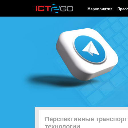
HTTP/1.0 200 OK Cache-Control: no-cache, private Date: Sat, 08 
Мероприятия
Прес
Перспективные транспор
технологии