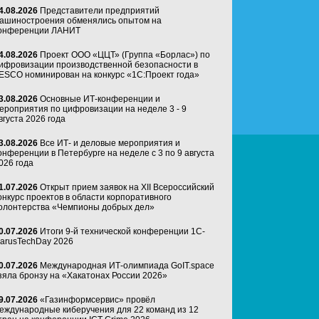
4.08.2026
Представители предприятий
ашиностроения обменялись опытом на
онференции ЛАНИТ
4.08.2026
Проект ООО «ЦЦТ» (Группа «Борлас») по
ифровизации производственной безопасности в
ESCO номинирован на конкурс «1С:Проект года»
3.08.2026
Основные ИТ-конференции и
ероприятия по цифровизации на неделе 3 - 9
вгуста 2026 года
3.08.2026
Все ИТ- и деловые мероприятия и
онференции в Петербурге на неделе с 3 по 9 августа
026 года
1.07.2026
Открыт прием заявок на XII Всероссийский
онкурс проектов в области корпоративного
олонтерства «Чемпионы добрых дел»
0.07.2026
Итоги 9-й технической конференции 1C-
arusTechDay 2026
0.07.2026
Международная ИТ-олимпиада GoIT.space
зяла бронзу на «Хакатонах России 2026»
9.07.2026
«Газинформсервис» провёл
еждународные киберучения для 22 команд из 12