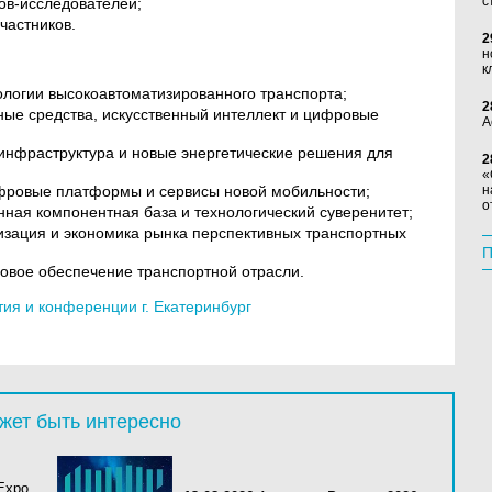
с
ов-исследователей;
участников.
2
н
к
логии высокоавтоматизированного транспорта;
2
ые средства, искусственный интеллект и цифровые
А
 инфраструктура и новые энергетические решения для
2
«
ифровые платформы и сервисы новой мобильности;
н
о
ная компонентная база и технологический суверенитет;
изация и экономика рынка перспективных транспортных
П
ровое обеспечение транспортной отрасли.
я и конференции г. Екатеринбург
жет быть интересно
 Expo