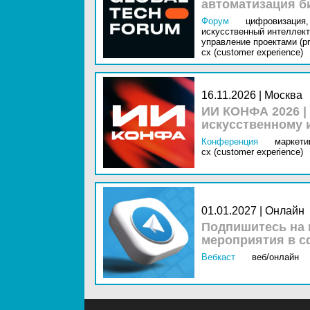
автоматизация б
Форум
цифровизация,
искусственный интеллект 
управление проектами (pr
cx (customer experience)
16.11.2026 | Москва
ИИ КОНФА 2026 |
искусственному 
Конференция
маркетин
cx (customer experience)
01.01.2027 | Онлайн
Подпишитесь на 
мероприятия в с
Вебкаст
веб/онлайн