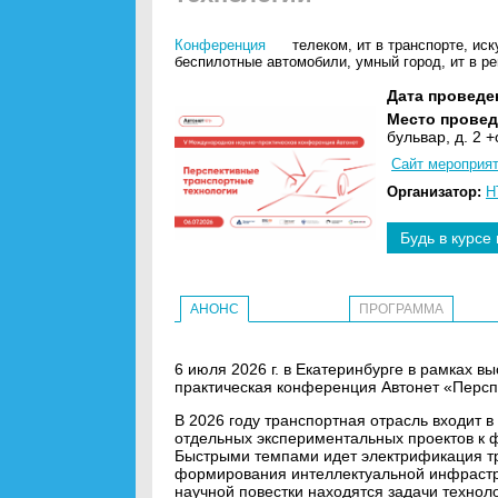
Конференция
телеком
,
ит в транспорте
,
иск
беспилотные автомобили
,
умный город
,
ит в р
Дата проведе
Место провед
бульвар, д. 2 
Сайт мероприя
Организатор:
Н
Будь в курсе
АНОНС
ПРОГРАММА
6 июля 2026 г. в Екатеринбурге в рамках в
практическая конференция Автонет «Персп
В 2026 году транспортная отрасль входит в
отдельных экспериментальных проектов к
Быстрыми темпами идет электрификация тр
формирования интеллектуальной инфрастр
научной повестки находятся задачи технол