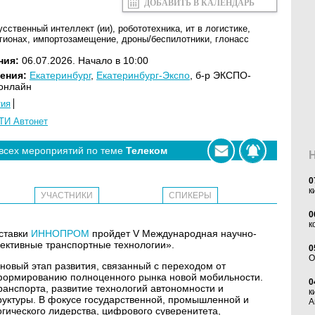
ДОБАВИТЬ В КАЛЕНДАРЬ
усственный интеллект (ии)
,
робототехника
,
ит в логистике
,
егионах
,
импортозамещение
,
дроны/беспилотники
,
глонасс
ния:
06.07.2026. Начало в 10:00
ения:
Екатеринбург
,
Екатеринбург-Экспо
, б-р ЭКСПО-
+онлайн
тия
ТИ Автонет
 всех мероприятий по теме
Телеком
0
к
УЧАСТНИКИ
СПИКЕРЫ
0
к
ыставки
ИННОПРОМ
пройдет V Международная научно-
ективные транспортные технологии».
0
O
 новый этап развития, связанный с переходом от
 формированию полноценного рынка новой мобильности.
0
анспорта, развитие технологий автономности и
к
уктуры. В фокусе государственной, промышленной и
А
огического лидерства, цифрового суверенитета,