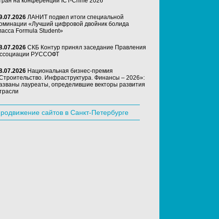
тран на конференции ICT-Crime 2026
9.07.2026
ЛАНИТ подвел итоги специальной
оминации «Лучший цифровой двойник болида
ласса Formula Student»
8.07.2026
СКБ Контур принял заседание Правления
ссоциации РУССОФТ
8.07.2026
Национальная бизнес-премия
Строительство. Инфраструктура. Финансы – 2026»:
азваны лауреаты, определившие векторы развития
трасли
родвижение сайтов в Санкт-Петербурге