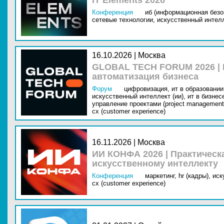
IT Elements 2026
Конференция
иб (информационная безо
сетевые технологии,
искусственный интелл
16.10.2026 | Москва
GLOBAL TECH FORUM 2026 |
автоматизация бизнеса
Форум
цифровизация,
ит в образовании 
искусственный интеллект (ии),
ит в бизнес
управление проектами (project management
cx (customer experience)
16.11.2026 | Москва
ИИ КОНФА 2026 | Практическ
искусственному интеллекту
Конференция
маркетинг,
hr (кадры),
иск
cx (customer experience)