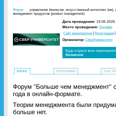
Форум
управление бизнесом
,
искусственный интеллект (ии)
,
менеджмент продуктов (product management)
Дата проведения:
19.06.2026.
Место проведения:
Онлайн
Сайт мероприятия
Регистрация
Организатор:
СберУниверситет
Будь в курсе всех мероприят
бизнесом
АНОНС
ПРОГРАММА
УЧАСТ
Форум "Больше чем менеджмент" с
года в онлайн-формате.
Теории менеджмента были придума
больше нет.