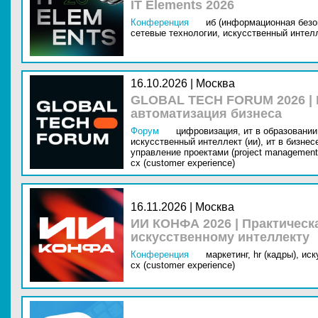
IT Elements 2026
Конференция
иб (информационная безо
сетевые технологии,
искусственный интелл
16.10.2026 | Москва
GLOBAL TECH FORUM 2026 |
автоматизация бизнеса
Форум
цифровизация,
ит в образовании 
искусственный интеллект (ии),
ит в бизнес
управление проектами (project management
cx (customer experience)
16.11.2026 | Москва
ИИ КОНФА 2026 | Практическ
искусственному интеллекту
Конференция
маркетинг,
hr (кадры),
иск
cx (customer experience)