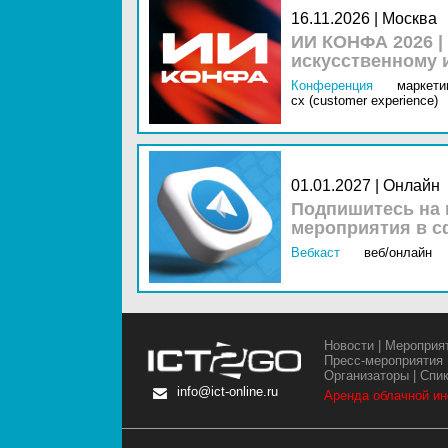
16.11.2026 | Москва
ИИ КОНФА 2026 |
искусственному 
Конференция
маркетин
cx (customer experience)
01.01.2027 | Онлайн
Подпишитесь на 
мероприятия в с
Вебкаст
веб/онлайн
Новости
|
Мероприя
Пресс-мероприятия
Организаторы
|
Спи
info@ict-online.ru
Аренда облачной и