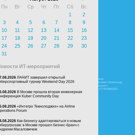
Пн
Вт
Ср
Чт
Пт
Сб
Вс
1
2
3
4
5
6
7
8
9
10
11
12
13
14
15
16
17
18
19
20
21
22
23
24
25
26
27
28
29
30
31
Новости ИТ-мероприятий
7.08.2026
ЛАНИТ завершил открытый
иберспортивный турнир Weekend Day 2026
6.08.2026
В Москве прошла вторая инженерная
онференция Kuber Community Day
5.08.2026
«Интегро Текнолоджиз» на Airline
perations Forum
4.08.2026
Как бизнесу адаптироваться к новым
иберугрозам: в Москве прошел бизнес-бранч с
ндреем Масаловичем