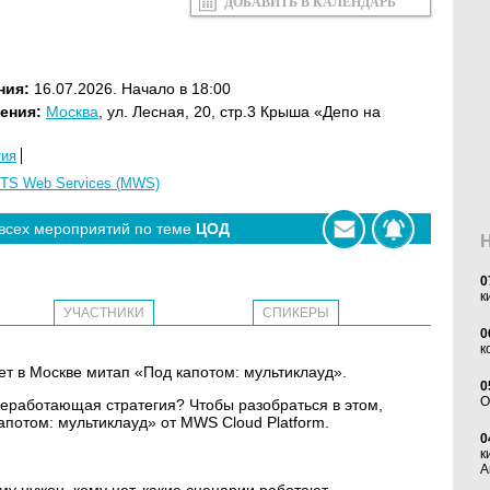
ДОБАВИТЬ В КАЛЕНДАРЬ
ния:
16.07.2026. Начало в 18:00
ения:
Москва
, ул. Лесная, 20, стр.3 Крыша «Депо на
тия
TS Web Services (MWS)
 всех мероприятий по теме
ЦОД
0
к
УЧАСТНИКИ
СПИКЕРЫ
0
к
ет в Москве митап «Под капотом: мультиклауд».
0
O
еработающая стратегия? Чтобы разобраться в этом,
потом: мультиклауд» от MWS Cloud Platform.
0
к
А