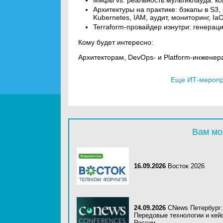
Мифы vs. реальность мультиклауда: ко
Архитектуры на практике: бэкапы в S3,
Kubernetes, IAM, аудит, мониторинг, Ia
Terraform-провайдер изнутри: генераци
Кому будет интересно:
Архитекторам, DevOps- и Platform-инженер
Еще ИТ-меропри
Вам мо
16.09.2026
Восток 2026
24.09.2026
CNews Петербург:
Передовые технологии и кей
России