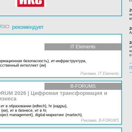
с
2
н
к
рекомендует
2
А
2
IT Elements
«
н
о
ормационная безопасность),
ит-инфраструктура,
сственный интеллект (ии)
П
Реклама. IT Elements
B-FORUMS
RUM 2026 | Цифровая трансформация и
изнеса
ит в образовании (edtech),
hr (кадры),
(ии),
ит в бизнесе,
ит в hr,
oject management),
digital-маркетинг (martech),
Реклама. B-FORUMS