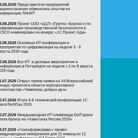
4.08.2026
Представители предприятий
ашиностроения обменялись опытом на
онференции ЛАНИТ
4.08.2026
Проект ООО «ЦЦТ» (Группа «Борлас») по
ифровизации производственной безопасности в
ESCO номинирован на конкурс «1С:Проект года»
3.08.2026
Основные ИТ-конференции и
ероприятия по цифровизации на неделе 3 - 9
вгуста 2026 года
3.08.2026
Все ИТ- и деловые мероприятия и
онференции в Петербурге на неделе с 3 по 9 августа
026 года
1.07.2026
Открыт прием заявок на XII Всероссийский
онкурс проектов в области корпоративного
олонтерства «Чемпионы добрых дел»
0.07.2026
Итоги 9-й технической конференции 1C-
arusTechDay 2026
0.07.2026
Международная ИТ-олимпиада GoIT.space
зяла бронзу на «Хакатонах России 2026»
9.07.2026
«Газинформсервис» провёл
еждународные киберучения для 22 команд из 12