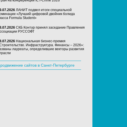
тран на конференции ICT-Crime 2026
9.07.2026
ЛАНИТ подвел итоги специальной
оминации «Лучший цифровой двойник болида
ласса Formula Student»
8.07.2026
СКБ Контур принял заседание Правления
ссоциации РУССОФТ
8.07.2026
Национальная бизнес-премия
Строительство. Инфраструктура. Финансы – 2026»:
азваны лауреаты, определившие векторы развития
трасли
родвижение сайтов в Санкт-Петербурге