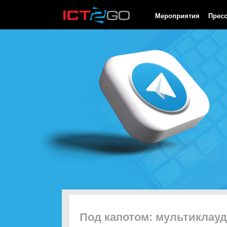
HTTP/1.0 200 OK Cache-Control: no-cache, private Date: Fri, 07 
Мероприятия
Прес
Под капотом: мультиклауд