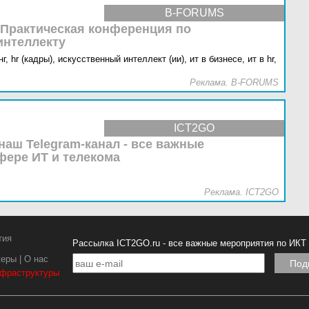
B-FORUMS
 Практическая конференция по
интеллекту
г,
hr (кадры),
искусственный интеллект (ии),
ит в бизнесе,
ит в hr,
Реклама. B-FORUMS
ICT2GO
наш Telegram-канал - все важные
фере ИТ и телекома
Реклама. ICT2GO
тия
Рассылка ICT2GO.ru - все важные мероприятия по ИКТ
керы
|
О нас
нфраструктуры