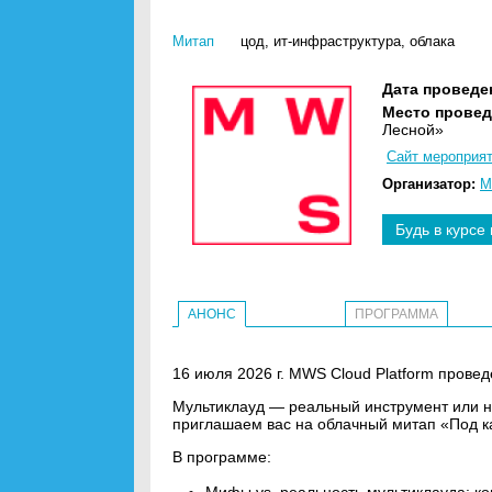
Митап
цод
,
ит-инфраструктура
,
облака
Дата проведе
Место провед
Лесной»
Сайт мероприя
Организатор:
M
Будь в курсе
АНОНС
ПРОГРАММА
16 июля 2026 г. MWS Cloud Platform провед
Мультиклауд — реальный инструмент или н
приглашаем вас на облачный митап «Под ка
В программе: