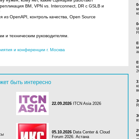
му нужен, кому нет, какие сценарии работают
0
 репликация ВМ, VPN vs. Interconnect, DR с GSLB и
м
C
к
я из OpenAPI, контроль качества, Open Source
0
ц
F
ам и техническим руководителям.
0
м
ятия и конференции г. Москва
а
0
к
2
жет быть интересно
3
к
в
3
22.09.2026
ITCN Asia 2026
R
3
в
2
05.10.2026
Data Center & Cloud
сы
м
Forum 2026. Астана