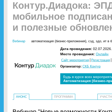
Контур.Диадока: ЭПД
мобильное подписа
и полезные обновле
Вебинар
автоматизация (бизнес-приложения)
,
сэд
,
эдо
,
ит в 
Дата проведения:
02.07.2026.
Место проведения:
Онлайн
Сайт мероприятия
Регистрация
Организатор:
СКБ Контур
Будь в курсе всех мероприят
Автоматизация (бизнес-пр
АНОНС
ПРОГРАММА
УЧАСТ
Вебинар "Новые возможности Конт