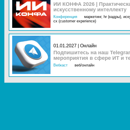
ИИ КОНФА 2026 | Практическ
искусственному интеллекту
Конференция
маркетинг,
hr (кадры),
иск
cx (customer experience)
01.01.2027 | Онлайн
Подпишитесь на наш Telegra
мероприятия в сфере ИТ и т
Вебкаст
веб/онлайн