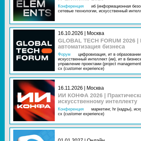
Конференция
иб (информационная безо
сетевые технологии,
искусственный интелл
16.10.2026 | Москва
GLOBAL TECH FORUM 2026 |
автоматизация бизнеса
Форум
цифровизация,
ит в образовании 
искусственный интеллект (ии),
ит в бизнес
управление проектами (project management
cx (customer experience)
16.11.2026 | Москва
ИИ КОНФА 2026 | Практическ
искусственному интеллекту
Конференция
маркетинг,
hr (кадры),
иск
cx (customer experience)
01.01.2027 | Онлайн