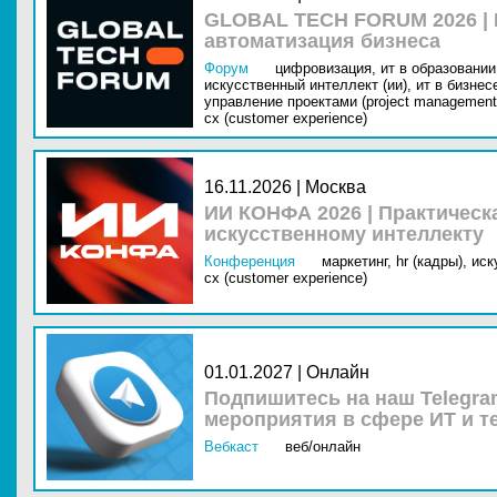
GLOBAL TECH FORUM 2026 |
автоматизация бизнеса
Форум
цифровизация,
ит в образовании 
искусственный интеллект (ии),
ит в бизнес
управление проектами (project management
cx (customer experience)
16.11.2026 | Москва
ИИ КОНФА 2026 | Практическ
искусственному интеллекту
Конференция
маркетинг,
hr (кадры),
иск
cx (customer experience)
01.01.2027 | Онлайн
Подпишитесь на наш Telegra
мероприятия в сфере ИТ и т
Вебкаст
веб/онлайн