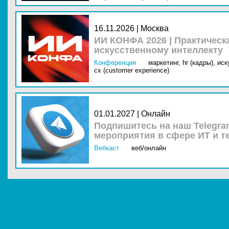
16.11.2026 | Москва
ИИ КОНФА 2026 | Практическ
искусственному интеллекту
Конференция
маркетинг,
hr (кадры),
иск
cx (customer experience)
01.01.2027 | Онлайн
Подпишитесь на наш Telegra
мероприятия в сфере ИТ и т
Вебкаст
веб/онлайн