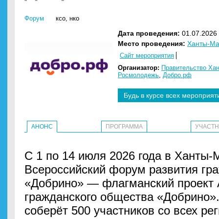
Форум
ксо
,
нко
Дата проведения:
01.07.2026 
Место проведения:
Ханты-Ма
Сайт мероприятия
Организатор:
Правительство Хан
Росмолодежь
,
Добро.рф
Будь в курсе всех мероприят
АНОНС
ПРОГРАММА
УЧАСТ
С 1 по 14 июля 2026 года в Ханты-
Всероссийский форум развития гр
«Добрино» — флагманский проект 
гражданского общества «Добрино».
соберёт 500 участников со всех ре