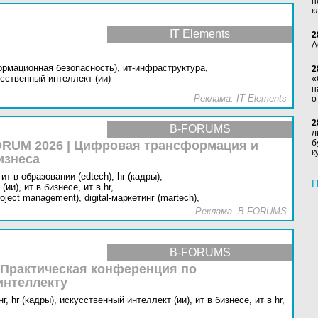
н
к
IT Elements
2
А
ормационная безопасность),
ит-инфраструктура,
2
сственный интеллект (ии)
«
н
Реклама. IT Elements
о
2
B-FORUMS
л
б
RUM 2026 | Цифровая трансформация и
к
изнеса
ит в образовании (edtech),
hr (кадры),
П
(ии),
ит в бизнесе,
ит в hr,
oject management),
digital-маркетинг (martech),
Реклама. B-FORUMS
B-FORUMS
 Практическая конференция по
интеллекту
г,
hr (кадры),
искусственный интеллект (ии),
ит в бизнесе,
ит в hr,