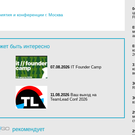
0
ц
ятия и конференции г. Москва
F
0
м
а
жет быть интересно
0
к
2
3
07.08.2026
IT Founder Camp
к
в
3
R
11.08.2026
Ваш выход на
3
TeamLead Conf 2026
в
2
м
с
рекомендует
2