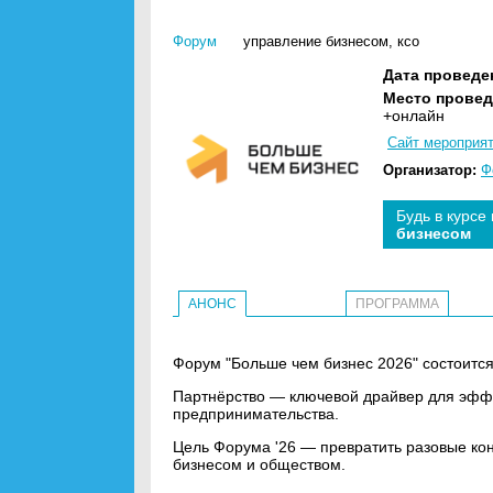
Форум
управление бизнесом
,
ксо
Дата проведе
Место провед
+онлайн
Сайт мероприя
Организатор:
Ф
Будь в курсе
бизнесом
АНОНС
ПРОГРАММА
Форум "Больше чем бизнес 2026" состоится
Партнёрство — ключевой драйвер для эфф
предпринимательства.
Цель Форума '26 — превратить разовые ко
бизнесом и обществом.