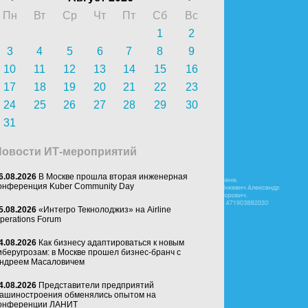
Пн
Вт
Ср
Чт
Пт
Сб
Вс
1
2
3
4
5
6
7
8
9
10
11
12
13
14
15
16
17
18
19
20
21
22
23
24
25
26
27
28
29
30
31
Новости ИТ-мероприятий
6.08.2026
В Москве прошла вторая инженерная
онференция Kuber Community Day
5.08.2026
«Интегро Текнолоджиз» на Airline
perations Forum
4.08.2026
Как бизнесу адаптироваться к новым
иберугрозам: в Москве прошел бизнес-бранч с
ндреем Масаловичем
4.08.2026
Представители предприятий
ашиностроения обменялись опытом на
онференции ЛАНИТ