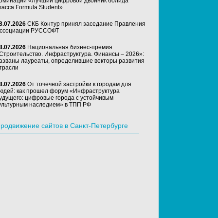
оминации «Лучший цифровой двойник болида
ласса Formula Student»
8.07.2026
СКБ Контур принял заседание Правления
ссоциации РУССОФТ
8.07.2026
Национальная бизнес-премия
Строительство. Инфраструктура. Финансы – 2026»:
азваны лауреаты, определившие векторы развития
трасли
8.07.2026
От точечной застройки к городам для
юдей: как прошел форум «Инфраструктура
удущего: цифровые города с устойчивым
ультурным наследием» в ТПП РФ
родвижение сайтов в Санкт-Петербурге