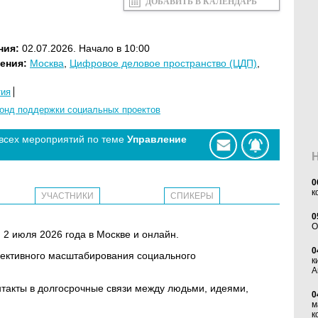
ДОБАВИТЬ В КАЛЕНДАРЬ
ния:
02.07.2026. Начало в 10:00
ения:
Москва
,
Цифровое деловое пространство (ЦДП)
,
тия
онд поддержки социальных проектов
 всех мероприятий по теме
Управление
0
к
УЧАСТНИКИ
СПИКЕРЫ
0
O
 2 июля 2026 года в Москве и онлайн.
0
ективного масштабирования социального
к
А
нтакты в долгосрочные связи между людьми, идеями,
0
м
к