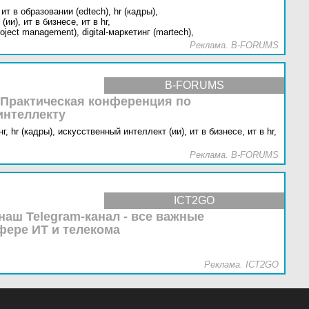
ит в образовании (edtech),
hr (кадры),
(ии),
ит в бизнесе,
ит в hr,
oject management),
digital-маркетинг (martech),
Реклама. B-FORUMS
B-FORUMS
 Практическая конференция по
интеллекту
г,
hr (кадры),
искусственный интеллект (ии),
ит в бизнесе,
ит в hr,
Реклама. B-FORUMS
ICT2GO
наш Telegram-канал - все важные
фере ИТ и телекома
Реклама. ICT2GO