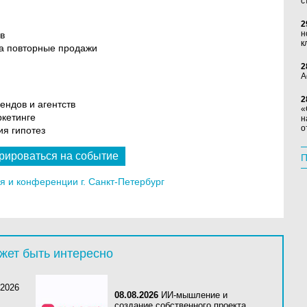
с
2
н
в
к
на повторные продажи
2
А
2
ендов и агентств
«
ркетинге
н
о
ия гипотез
рироваться на событие
П
 и конференции г. Санкт-Петербург
жет быть интересно
 2026
08.08.2026
ИИ-мышление и
создание собственного проекта