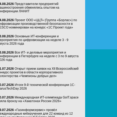
4.08.2026
Представители предприятий
ашиностроения обменялись опытом на
онференции ЛАНИТ
4.08.2026
Проект ООО «ЦЦТ» (Группа «Борлас») по
ифровизации производственной безопасности в
ESCO номинирован на конкурс «1С:Проект года»
3.08.2026
Основные ИТ-конференции и
ероприятия по цифровизации на неделе 3 - 9
вгуста 2026 года
3.08.2026
Все ИТ- и деловые мероприятия и
онференции в Петербурге на неделе с 3 по 9 августа
026 года
1.07.2026
Открыт прием заявок на XII Всероссийский
онкурс проектов в области корпоративного
олонтерства «Чемпионы добрых дел»
0.07.2026
Итоги 9-й технической конференции 1C-
arusTechDay 2026
0.07.2026
Международная ИТ-олимпиада GoIT.space
зяла бронзу на «Хакатонах России 2026»
9.07.2026
«Газинформсервис» провёл
еждународные киберучения для 22 команд из 12