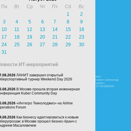
Пн
Вт
Ср
Чт
Пт
Сб
Вс
1
2
3
4
5
6
7
8
9
10
11
12
13
14
15
16
17
18
19
20
21
22
23
24
25
26
27
28
29
30
31
Новости ИТ-мероприятий
7.08.2026
ЛАНИТ завершил открытый
иберспортивный турнир Weekend Day 2026
6.08.2026
В Москве прошла вторая инженерная
онференция Kuber Community Day
5.08.2026
«Интегро Текнолоджиз» на Airline
perations Forum
4.08.2026
Как бизнесу адаптироваться к новым
иберугрозам: в Москве прошел бизнес-бранч с
ндреем Масаловичем