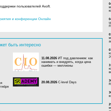
0
оддержки пользователей Axoft.
м
к
риятия и конференции Онлайн
0
ц
F
0
м
а
жет быть интересно
0
к
2
11.08.2026
ИТ под давлением: как
нанимать и внедрять, когда цена
3
ошибки — миллионы
к
в
3
20.08.2026
C-level Days
ля
R
нтября
3
в
2
м