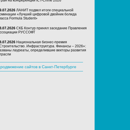
тран на конференции ICT-Crime 2026
9.07.2026
ЛАНИТ подвел итоги специальной
оминации «Лучший цифровой двойник болида
ласса Formula Student»
8.07.2026
СКБ Контур принял заседание Правления
ссоциации РУССОФТ
8.07.2026
Национальная бизнес-премия
Строительство. Инфраструктура. Финансы – 2026»:
азваны лауреаты, определившие векторы развития
трасли
родвижение сайтов в Санкт-Петербурге