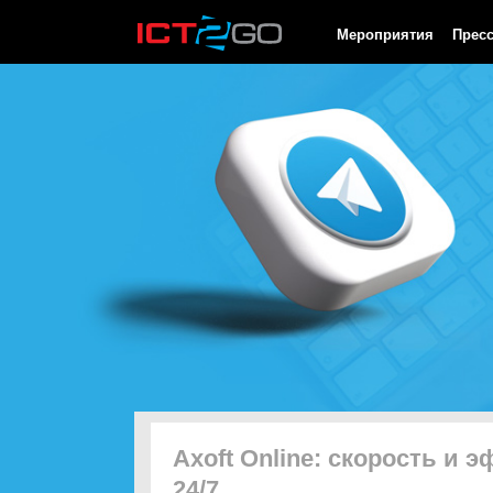
HTTP/1.0 200 OK Cache-Control: no-cache, private Date: Mon, 10
Мероприятия
Прес
Axoft Online: скорость и 
24/7ㅤ