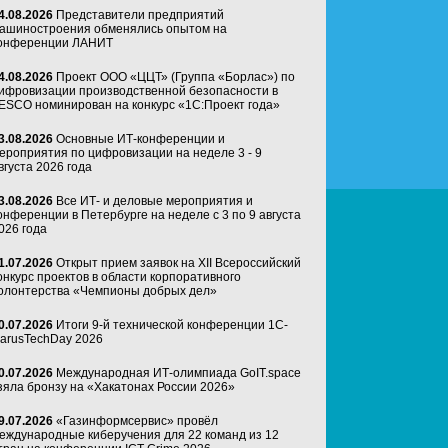
4.08.2026
Представители предприятий
ашиностроения обменялись опытом на
онференции ЛАНИТ
4.08.2026
Проект ООО «ЦЦТ» (Группа «Борлас») по
ифровизации производственной безопасности в
ESCO номинирован на конкурс «1С:Проект года»
3.08.2026
Основные ИТ-конференции и
ероприятия по цифровизации на неделе 3 - 9
вгуста 2026 года
3.08.2026
Все ИТ- и деловые мероприятия и
онференции в Петербурге на неделе с 3 по 9 августа
026 года
1.07.2026
Открыт прием заявок на XII Всероссийский
онкурс проектов в области корпоративного
олонтерства «Чемпионы добрых дел»
0.07.2026
Итоги 9-й технической конференции 1C-
arusTechDay 2026
0.07.2026
Международная ИТ-олимпиада GoIT.space
зяла бронзу на «Хакатонах России 2026»
9.07.2026
«Газинформсервис» провёл
еждународные киберучения для 22 команд из 12