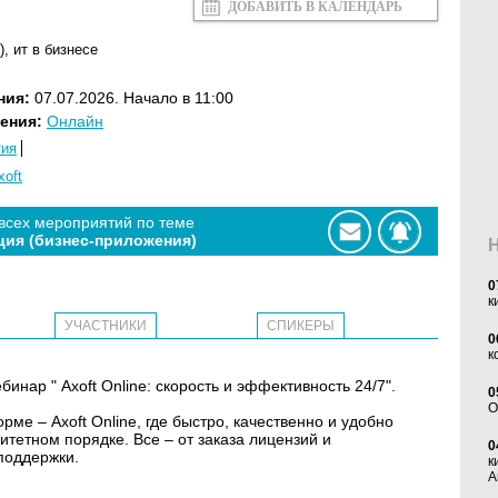
ДОБАВИТЬ В КАЛЕНДАРЬ
)
,
ит в бизнесе
ния:
07.07.2026. Начало в 11:00
ения:
Онлайн
тия
xoft
 всех мероприятий по теме
ция (бизнес-приложения)
0
к
УЧАСТНИКИ
СПИКЕРЫ
0
к
бинар " Axoft Online: скорость и эффективность 24/7".
0
O
е – Axoft Online, где быстро, качественно и удобно
итетном порядке. Все – от заказа лицензий и
0
 поддержки.
к
А