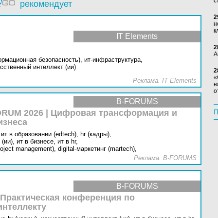
с
рекомендует
2
н
к
IT Elements
2
А
ормационная безопасность),
ит-инфраструктура,
сственный интеллект (ии)
2
«
Реклама. IT Elements
н
о
B-FORUMS
RUM 2026 | Цифровая трансформация и
П
изнеса
ит в образовании (edtech),
hr (кадры),
(ии),
ит в бизнесе,
ит в hr,
oject management),
digital-маркетинг (martech),
Реклама. B-FORUMS
B-FORUMS
 Практическая конференция по
интеллекту