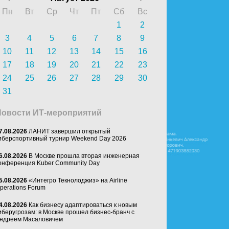
Пн
Вт
Ср
Чт
Пт
Сб
Вс
1
2
3
4
5
6
7
8
9
10
11
12
13
14
15
16
17
18
19
20
21
22
23
24
25
26
27
28
29
30
31
Новости ИТ-мероприятий
7.08.2026
ЛАНИТ завершил открытый
иберспортивный турнир Weekend Day 2026
6.08.2026
В Москве прошла вторая инженерная
онференция Kuber Community Day
5.08.2026
«Интегро Текнолоджиз» на Airline
perations Forum
4.08.2026
Как бизнесу адаптироваться к новым
иберугрозам: в Москве прошел бизнес-бранч с
ндреем Масаловичем