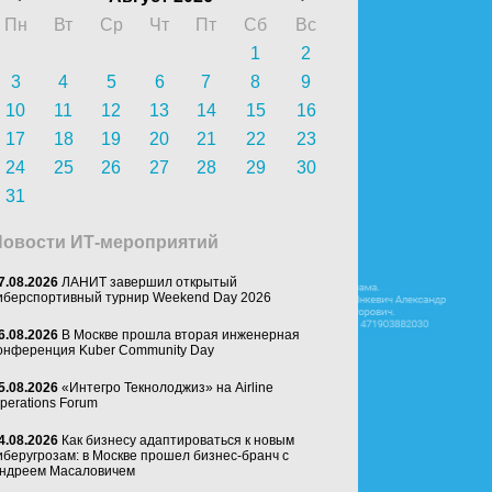
Пн
Вт
Ср
Чт
Пт
Сб
Вс
1
2
3
4
5
6
7
8
9
10
11
12
13
14
15
16
17
18
19
20
21
22
23
24
25
26
27
28
29
30
31
Новости ИТ-мероприятий
7.08.2026
ЛАНИТ завершил открытый
иберспортивный турнир Weekend Day 2026
6.08.2026
В Москве прошла вторая инженерная
онференция Kuber Community Day
5.08.2026
«Интегро Текнолоджиз» на Airline
perations Forum
4.08.2026
Как бизнесу адаптироваться к новым
иберугрозам: в Москве прошел бизнес-бранч с
ндреем Масаловичем