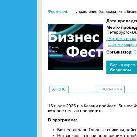
Фестиваль
управление бизнесом
,
ит в бизн
Дата проведе
Место провед
Петербургская,
смотреть на ка
Сайт мероприя
Организатор:
С
Будь в курсе
бизнесом
АНОНС
ПРОГРАММА
16 июля 2026 г. в Казани пройдет "Бизнес
которое нельзя пропустить.
В программе:
Бизнес-диалог. Топовые спикеры, кей
Нетворкинг. Тысячи предпринимателей