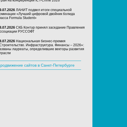
тран на конференции ICT-Crime 2026
9.07.2026
ЛАНИТ подвел итоги специальной
оминации «Лучший цифровой двойник болида
ласса Formula Student»
8.07.2026
СКБ Контур принял заседание Правления
ссоциации РУССОФТ
8.07.2026
Национальная бизнес-премия
Строительство. Инфраструктура. Финансы – 2026»:
азваны лауреаты, определившие векторы развития
трасли
родвижение сайтов в Санкт-Петербурге