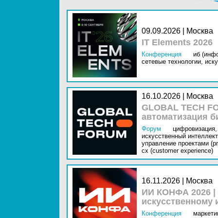
09.09.2026 | Москва
IT Elements 2026
Конференция
иб (инф
сетевые технологии,
иску
16.10.2026 | Москва
GLOBAL TECH FO
автоматизация б
Форум
цифровизация,
искусственный интеллект 
управление проектами (pr
cx (customer experience)
16.11.2026 | Москва
ИИ КОНФА 2026 |
искусственному 
Конференция
маркетин