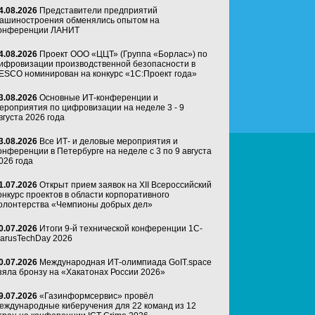
4.08.2026
Представители предприятий
ашиностроения обменялись опытом на
онференции ЛАНИТ
4.08.2026
Проект ООО «ЦЦТ» (Группа «Борлас») по
ифровизации производственной безопасности в
ESCO номинирован на конкурс «1С:Проект года»
3.08.2026
Основные ИТ-конференции и
ероприятия по цифровизации на неделе 3 - 9
вгуста 2026 года
3.08.2026
Все ИТ- и деловые мероприятия и
онференции в Петербурге на неделе с 3 по 9 августа
026 года
1.07.2026
Открыт прием заявок на XII Всероссийский
онкурс проектов в области корпоративного
олонтерства «Чемпионы добрых дел»
0.07.2026
Итоги 9-й технической конференции 1C-
arusTechDay 2026
0.07.2026
Международная ИТ-олимпиада GoIT.space
зяла бронзу на «Хакатонах России 2026»
9.07.2026
«Газинформсервис» провёл
еждународные киберучения для 22 команд из 12