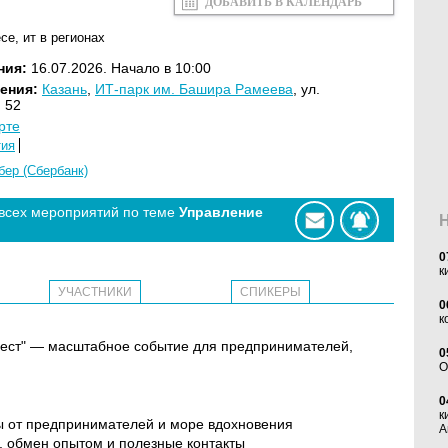
ДОБАВИТЬ В КАЛЕНДАРЬ
есе
,
ит в регионах
ния:
16.07.2026. Начало в 10:00
ения:
Казань
,
ИТ-парк им. Башира Рамеева
, ул.
 52
рте
тия
бер (Сбербанк)
 всех мероприятий по теме
Управление
0
к
УЧАСТНИКИ
СПИКЕРЫ
0
к
 Фест" — масштабное событие для предпринимателей,
0
O
0
к
сы от предпринимателей и море вдохновения
А
, обмен опытом и полезные контакты