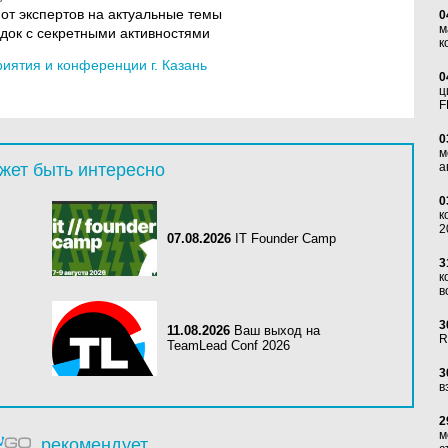
от экспертов на актуальные темы
0
м
док с секретными активностями
к
ятия и конференции г. Казань
0
ц
F
0
м
жет быть интересно
а
0
к
2
07.08.2026
IT Founder Camp
3
к
в
3
11.08.2026
Ваш выход на
R
TeamLead Conf 2026
3
в
2
м
рекомендует