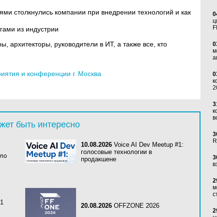
тями столкнулись компании при внедрении технологий и как
0
ц
F
гами из индустрии
, архитекторы, руководители в ИТ, а также все, кто
0
м
а
ятия и конференции г. Москва
0
к
2
3
к
в
жет быть интересно
3
R
10.08.2026
Voice AI Dev Meetup #1:
голосовые технологии в
ало
3
продакшене
в
2
м
с
H1
20.08.2026
OFFZONE 2026
2