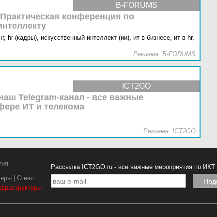
B-FORUMS
 Практическая конференция по
интеллекту
г,
hr (кадры),
искусственный интеллект (ии),
ит в бизнесе,
ит в hr,
Реклама. B-FORUMS
ICT2GO
наш Telegram-канал - все важные
фере ИТ и телекома
Реклама. ICT2GO
тия
Рассылка ICT2GO.ru - все важные мероприятия по ИКТ
керы
|
О нас
нфраструктуры