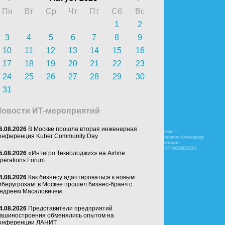
Пн
Вт
Ср
Чт
Пт
Сб
Вс
1
2
3
4
5
6
7
8
9
10
11
12
13
14
15
16
17
18
19
20
21
22
23
24
25
26
27
28
29
30
31
Новости ИТ-мероприятий
6.08.2026
В Москве прошла вторая инженерная
онференция Kuber Community Day
5.08.2026
«Интегро Текнолоджиз» на Airline
perations Forum
4.08.2026
Как бизнесу адаптироваться к новым
иберугрозам: в Москве прошел бизнес-бранч с
ндреем Масаловичем
4.08.2026
Представители предприятий
ашиностроения обменялись опытом на
онференции ЛАНИТ