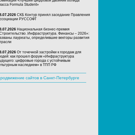
оминации «Лучший цифровой двойник болида
ласса Formula Student»
8.07.2026
СКБ Контур принял заседание Правления
ссоциации РУССОФТ
8.07.2026
Национальная бизнес-премия
Строительство. Инфраструктура. Финансы – 2026»:
азваны лауреаты, определившие векторы развития
трасли
8.07.2026
От точечной застройки к городам для
юдей: как прошел форум «Инфраструктура
удущего: цифровые города с устойчивым
ультурным наследием» в ТПП РФ
родвижение сайтов в Санкт-Петербурге