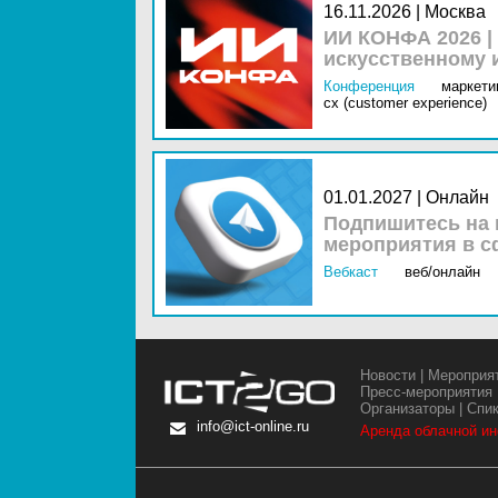
16.11.2026 | Москва
ИИ КОНФА 2026 |
искусственному 
Конференция
маркетин
cx (customer experience)
01.01.2027 | Онлайн
Подпишитесь на 
мероприятия в с
Вебкаст
веб/онлайн
Новости
|
Мероприя
Пресс-мероприятия
Организаторы
|
Спи
info@ict-online.ru
Аренда облачной и