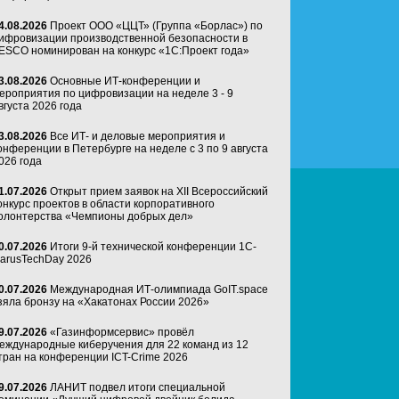
4.08.2026
Проект ООО «ЦЦТ» (Группа «Борлас») по
ифровизации производственной безопасности в
ESCO номинирован на конкурс «1С:Проект года»
3.08.2026
Основные ИТ-конференции и
ероприятия по цифровизации на неделе 3 - 9
вгуста 2026 года
3.08.2026
Все ИТ- и деловые мероприятия и
онференции в Петербурге на неделе с 3 по 9 августа
026 года
1.07.2026
Открыт прием заявок на XII Всероссийский
онкурс проектов в области корпоративного
олонтерства «Чемпионы добрых дел»
0.07.2026
Итоги 9-й технической конференции 1C-
arusTechDay 2026
0.07.2026
Международная ИТ-олимпиада GoIT.space
зяла бронзу на «Хакатонах России 2026»
9.07.2026
«Газинформсервис» провёл
еждународные киберучения для 22 команд из 12
тран на конференции ICT-Crime 2026
9.07.2026
ЛАНИТ подвел итоги специальной