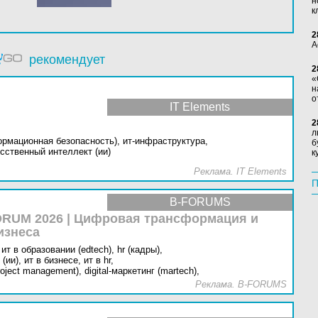
н
к
2
А
рекомендует
2
«
н
о
IT Elements
2
л
ормационная безопасность),
ит-инфраструктура,
б
сственный интеллект (ии)
к
Реклама. IT Elements
П
B-FORUMS
RUM 2026 | Цифровая трансформация и
изнеса
ит в образовании (edtech),
hr (кадры),
(ии),
ит в бизнесе,
ит в hr,
oject management),
digital-маркетинг (martech),
Реклама. B-FORUMS