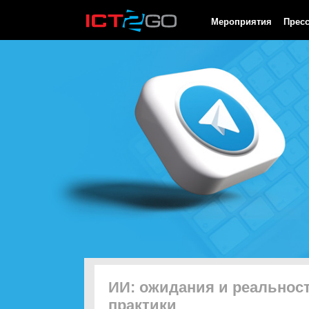
HTTP/1.0 200 OK Cache-Control: no-cache, private Date: Fri, 07 
Мероприятия
Прес
ИИ: ожидания и реальност
практики