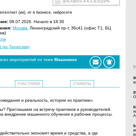
ДОБАВИТЬ В КАЛЕНДАРЬ
нтеллект (ии)
,
ит в бизнесе
,
нейросети
ния:
08.07.2026. Начало в 18:30
ения:
Москва
, Ленинградский пр-т, 36с41 (офис Т1, БЦ
аж)
рте
1 (ex-Техносерв)
 всех мероприятий по теме
Машинное
0
к
УЧАСТНИКИ
СПИКЕРЫ
0
O
ожидания и реальность, истории из практики».
0
ы? Приглашаем на встречу практиков и руководителей.
к
на внедрение машинного обучения в рабочие процессы.
А
0
м
действительно экономят время и средства, а где
к