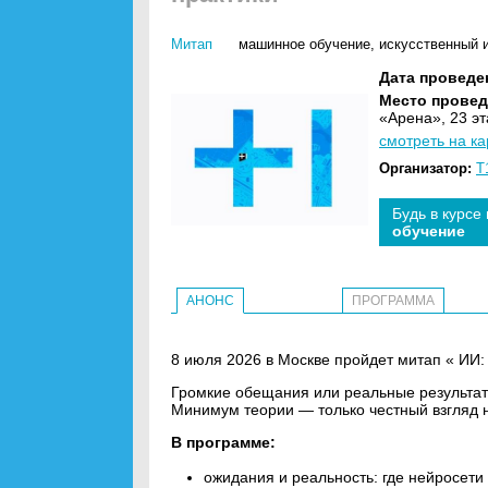
Митап
машинное обучение
,
искусственный и
Дата проведе
Место провед
«Арена», 23 эт
смотреть на ка
Организатор:
Т
Будь в курсе
обучение
АНОНС
ПРОГРАММА
8 июля 2026 в Москве пройдет митап « ИИ: 
Громкие обещания или реальные результат
Минимум теории — только честный взгляд 
В программе:
ожидания и реальность: где нейросети 