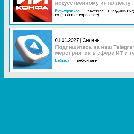
искусственному интеллекту
Конференция
маркетинг,
hr (кадры),
иск
cx (customer experience)
01.01.2027 | Онлайн
Подпишитесь на наш Telegra
мероприятия в сфере ИТ и т
Вебкаст
веб/онлайн