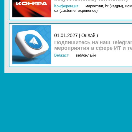
Конференция
маркетинг,
hr (кадры),
иск
cx (customer experience)
01.01.2027 | Онлайн
Подпишитесь на наш Telegra
мероприятия в сфере ИТ и т
Вебкаст
веб/онлайн