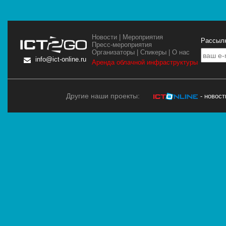
Новости
|
Мероприятия
Рассылк
Пресс-мероприятия
Организаторы
|
Спикеры
|
О нас
info@ict-online.ru
Аренда облачной инфраструктуры
Другие наши проекты:
- новос